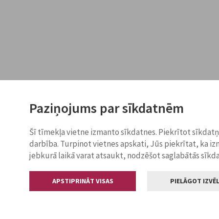
Paziņojums par sīkdatnēm
Šī tīmekļa vietne izmanto sīkdatnes. Piekrītot sīkdat
darbība. Turpinot vietnes apskati, Jūs piekrītat, ka i
jebkurā laikā varat atsaukt, nodzēšot saglabātās sīkd
APSTIPRINĀT VISAS
PIELĀGOT IZVĒL