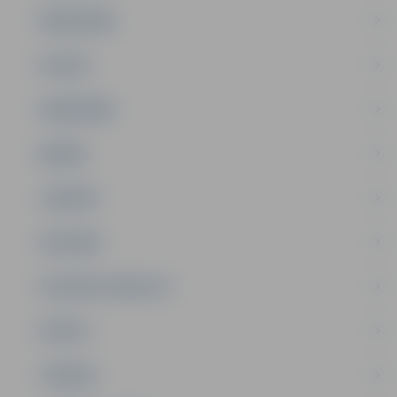
PAŠVALDĪBA
PILSĒTA
SABIEDRĪBA
ĢIMENE
JAUNIEŠI
SATIKSME
SOCIĀLAIS ATBALSTS
SPORTS
TŪRISMS