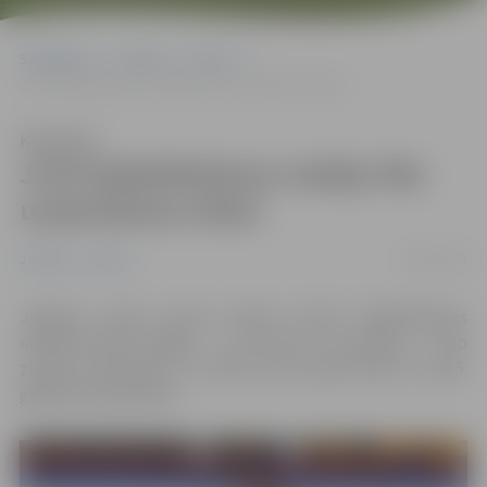
Sākumlapa
Jaunumi
Sports
JLSS Daiļslidošanas nodaļa rīko uzņemšanas atlasi
Klausīties
JLSS Daiļslidošanas nodaļa rīko
uzņemšanas atlasi
16/01/2020
Jaunumi
Sports
Jelgavas Ledus sporta skolas (JLSS) Daiļslidošanas
nodaļa janvāra beigās – no 28. līdz 31. janvārim – rīko
ziemas uzņemšanu. Uz atlasi tiek aicināti 2014. un 2015.
gadā dzimušie bērni.