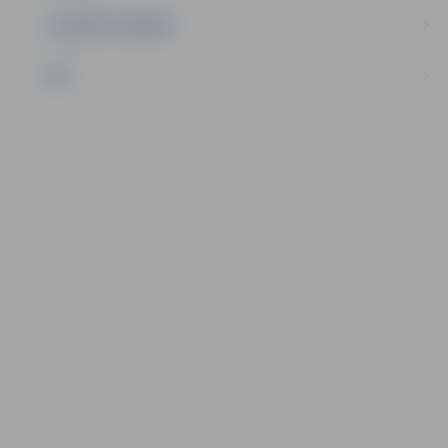
UZŅĒMĒJDARBĪBA
NVO