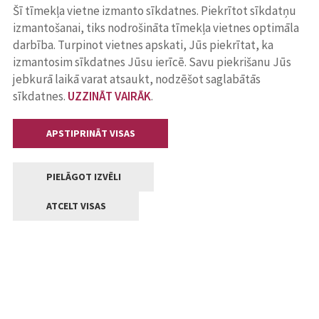
Šī tīmekļa vietne izmanto sīkdatnes. Piekrītot sīkdatņu
izmantošanai, tiks nodrošināta tīmekļa vietnes optimāla
darbība. Turpinot vietnes apskati, Jūs piekrītat, ka
izmantosim sīkdatnes Jūsu ierīcē. Savu piekrišanu Jūs
jebkurā laikā varat atsaukt, nodzēšot saglabātās
sīkdatnes.
UZZINĀT VAIRĀK
.
APSTIPRINĀT VISAS
PIELĀGOT IZVĒLI
ATCELT VISAS