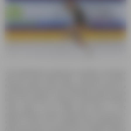
JLSS Daiļslidošanas nodaļa jauno audzēkņu uzņemšanu
rīko divas reizes mācību gadā – septembrī un janvārī.
Nodaļas vadītājs treneris Andrejs Brovenko skaidro, ka
potenciālie audzēkņi četrās nodarbībās apgūs pamata
lietas, kas saistītas ar slidošanu, piemēram, kā pareizi
sasiet slidas. Tā kā lielākā daļa bērnu ir bez
priekšzināšanām, būtiski ir pārbaudīt arī viņu sajūtas uz
slidām un ledus, kā arī vispārīgo fizisko sagatavotību.
Atlase tiek rīkota, lai treneriem būtu vieglāk strādāt ar