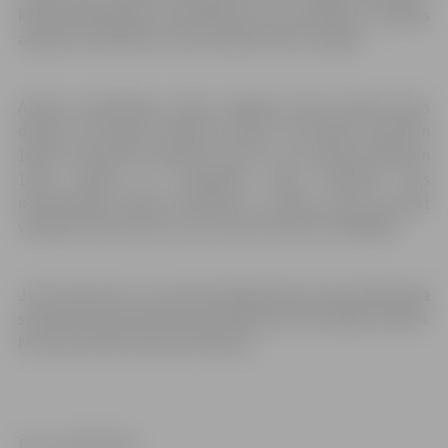
klāt pienākušajiem audzēkņiem, kuru prasmes un spējas
atšķiras no bērniem, kuri jau kādu laiku trenējas.
Atlases nodarbības notiks Jelgavas ledus hallē četras
dienas: 28. janvārī pulksten 18.10., 29. janvārī pulksten
16.30, 30. janvārī pulksten 11.30 un 31. janvārī pulksten
14.10. Slidas uz nodarbību laiku bērniem tiks
nodrošinātas. Bērnus pieteikt uz atlasi, kā arī uzzināt
vairāk par tās procesu var, zvanot pa tālruni 26740030.
JLSS informē, ka uz pirmo daiļslidošanas atlasi 2019. gada
septembrī bija pieteikušies 18 bērni, bet ieradās 11 bērni.
No tiem skolā uzņemti seši bērni.
Foto: publicitātes