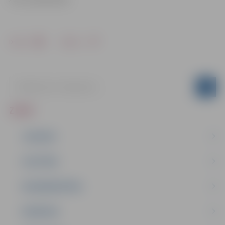
Drukāt
Dalīties
ZIŅAS
JAUNUMI
IZGLĪTĪBA
NODARBINĀTĪBA
PASĀKUMI