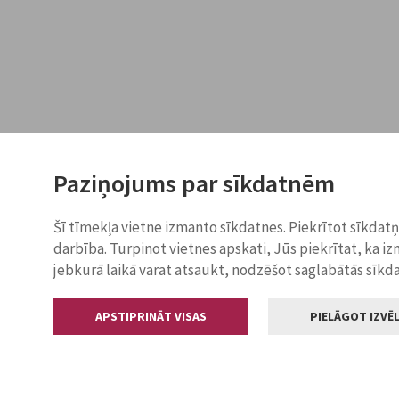
Paziņojums par sīkdatnēm
Šī tīmekļa vietne izmanto sīkdatnes. Piekrītot sīkdat
darbība. Turpinot vietnes apskati, Jūs piekrītat, ka i
jebkurā laikā varat atsaukt, nodzēšot saglabātās sīkd
APSTIPRINĀT VISAS
PIELĀGOT IZVĒL