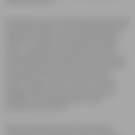
lietošanas noteikumi”.
JNĪP skaidro, ka cauruļvadu pārbaudes laikā sistēmā tiek
paaugstināts spiediens, un iedzīvotāji avārijas gadījumā
lūgti nodrošināt piekļuvi apkures sistēmai dzīvokļos.
Spiediens cauruļvados tiek paaugstināts līdz sešiem
bāriem – jo augstāks nams, jo spiediens būs lielāks.
Paaugstināts spiediens sistēmā tiek uzturēts vismaz 24
stundas. Gadījumā, ja tas sistēmā ir būtiski samazinājies,
tiek meklētas noplūdes vietas. Sistēmu uzpildei
pieslēdz atkārtoti, un vēlreiz tiek pārbaudīta visa
sistēma, apsekojot stāvvadus, atzarus. Ja spiediens
saglabājas, sistēma ir gatava ziemas sezonai, ja ne –
sadarbībā ar dzīvokļu īpašniekiem tiek veikti
nepieciešamie remontdarbi.
Tāpat apsaimniekotājs aicina dzīvokļu īpašniekus