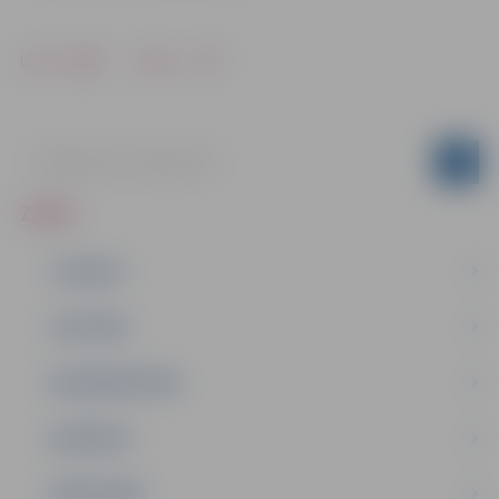
Drukāt
Dalīties
ZIŅAS
JAUNUMI
IZGLĪTĪBA
NODARBINĀTĪBA
PASĀKUMI
PAŠVALDĪBA