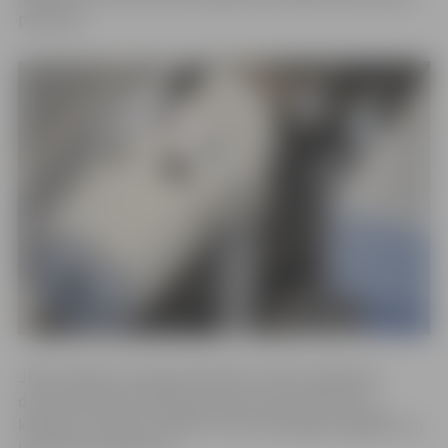
pārbaudi.
JNĪP norāda, ka nepieciešamību veikt šo pārbaudi
daudzdzīvokļu dzīvojamos namos paredz Ministru
kabineta noteikumi Nr.876 “Siltumenerģijas piegādes un