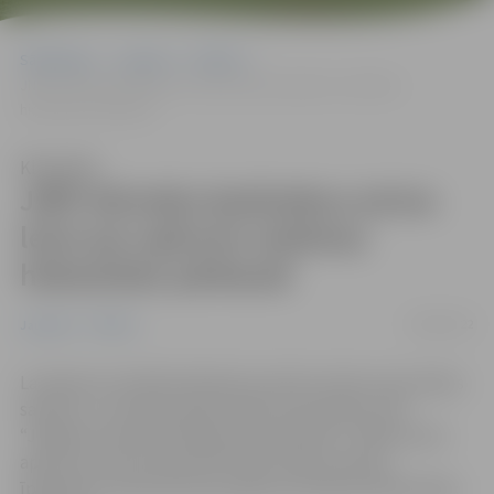
Sākumlapa
Jaunumi
Pilsēta
JNĪP dzīvokļu īpašniekus aicina lemt par apkures sistēmas
hidraulisko pārbaudi
Klausīties
JNĪP dzīvokļu īpašniekus aicina
lemt par apkures sistēmas
hidraulisko pārbaudi
26/08/2022
Jaunumi
Pilsēta
Lai apkures sistēmā tehniski viss būtu droši un jau laikus
saprastu, vai nepieciešami kādi remontdarbi, SIA
“Jelgavas nekustamā īpašuma pārvalde” (JNĪP) pirms
apkures sezonas daudzdzīvokļu māju dzīvokļu
īpašniekus aicina lemt par apkures sistēmas hidraulisko