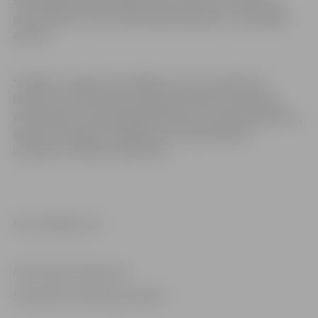
savlaicīgi domāt par sildķermeņu maiņu un izdarīt to,
pirms mājā ir veikta hidrauliskā pārbaude un pieslēgta
apkure.
“Paldies to māju iedzīvotājiem, kas jau pieņēmuši
lēmumu par hidraulisko pārbaudi namā un izdarījuši
pamatlietas, lai aukstajā laikā apkures sistēma darbotos,
nerastos neplānoti atslēgumi un neparedzētas
izmaksas,” norāda uzņēmumā.
Foto: pixabay.com
Informācija sagatavota
Sabiedrisko attiecību pārvaldē