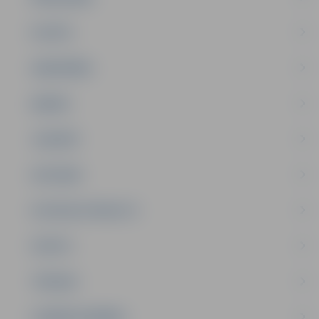
PILSĒTA
SABIEDRĪBA
ĢIMENE
JAUNIEŠI
SATIKSME
SOCIĀLAIS ATBALSTS
SPORTS
TŪRISMS
UZŅĒMĒJDARBĪBA