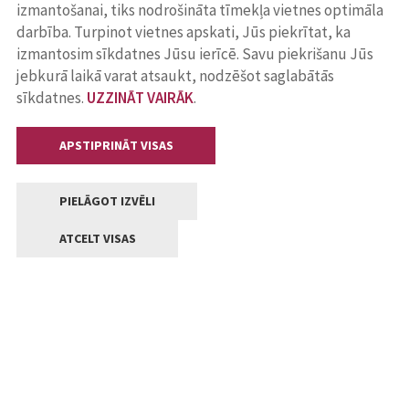
izmantošanai, tiks nodrošināta tīmekļa vietnes optimāla
darbība. Turpinot vietnes apskati, Jūs piekrītat, ka
izmantosim sīkdatnes Jūsu ierīcē. Savu piekrišanu Jūs
jebkurā laikā varat atsaukt, nodzēšot saglabātās
sīkdatnes.
UZZINĀT VAIRĀK
.
APSTIPRINĀT VISAS
PIELĀGOT IZVĒLI
ATCELT VISAS