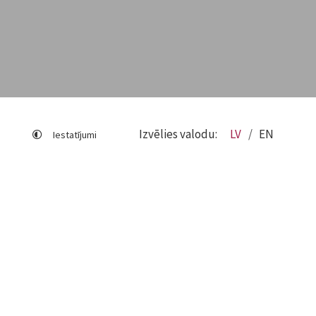
Izvēlies valodu:
LV
EN
Iestatījumi