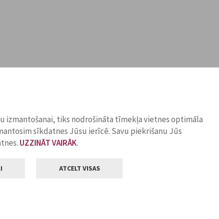
ņu izmantošanai, tiks nodrošināta tīmekļa vietnes optimāla
zmantosim sīkdatnes Jūsu ierīcē. Savu piekrišanu Jūs
atnes.
UZZINĀT VAIRĀK
.
I
ATCELT VISAS