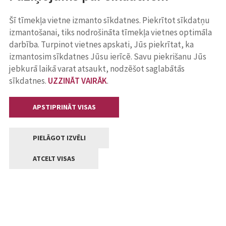
Šī tīmekļa vietne izmanto sīkdatnes. Piekrītot sīkdatņu
izmantošanai, tiks nodrošināta tīmekļa vietnes optimāla
darbība. Turpinot vietnes apskati, Jūs piekrītat, ka
izmantosim sīkdatnes Jūsu ierīcē. Savu piekrišanu Jūs
jebkurā laikā varat atsaukt, nodzēšot saglabātās
sīkdatnes.
UZZINĀT VAIRĀK
.
APSTIPRINĀT VISAS
PIELĀGOT IZVĒLI
ATCELT VISAS