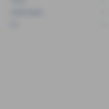
UZŅĒMĒJDARBĪBA
NVO