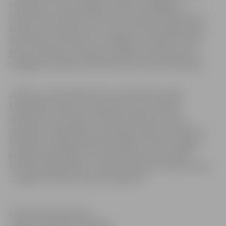
vecumā no 7 līdz 12 gadiem. Pašiem mazākajiem
futbolistiem spēles notiks bez rezultātu fiksēšanas, jo
šajā vecuma posmā, kā to uzsver festivāla organizatori,
sportiskais rezultāts nav svarīgākais. Savukārt vecāko
grupu futbolisti cīnīsies par Jelgavas pilsētas kausu.
Izslēgšanas spēlēm kvalificēsies visi turnīra dalībnieki.
„Plānots, ka festivālā varētu startēt līdz pat 100
komandām sešās vecuma grupās, kopumā 1500
dalībnieki no astoņām valstīm (Latvijas, Lietuvas,
Igaunijas, Lielbritānijas, Zviedrijas, Polijas, Ukrainas un
Somijas). Vislielāko pateicību vēlētos izteikt Jelgavas
pilsētas pašvaldībai, kura atbalstīja ieceri par šāda
festivāla organizēšanu,” stāsta jaunatnes futbola centra
„Jelgava” direktors Dainis Kazakevičs.
Informācija sagatavota
Jelgavas pilsētas pašvaldības