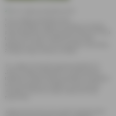
foto no Jelgavas pašvaldības arhīva
No 8. līdz 10.jūlijam Jelgavā un Ozolniekos norisināsies
plaša mēroga bērnu futbola festivāls. Plānots, ka futbola
turnīrā „City Cup 2011” piedalīsies līdz pat 1500
dalībnieku no Latvijas, Lietuvas, Igaunijas, Lielbritānijas,
Zviedrijas, Polijas, Ukrainas un Somijas.
JFC „Jelgava” šo festivālu organizē sadarbībā ar FS
„Metta” no Rīgas. Dalībniekiem un festivāla viesiem
sadarbībā ar Jelgavas pilsētas pašvaldību tiks piedāvāta
kultūras programma un dažādas ar futbolu saistītas
aktivitātes, lai bērniem sniegtu iespēju pilnvērtīgi
pavadīt laiku.
Jelgavas kausa izcīņā „City Cup 2011” piedalīsies bērni