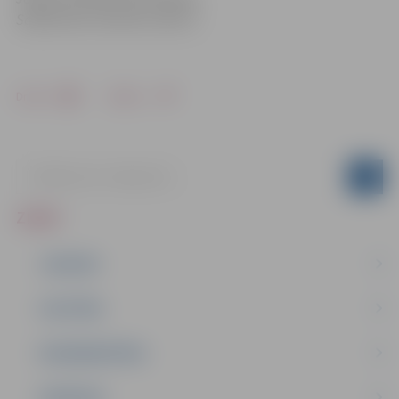
Sabiedrisko attiecību sektorā
Drukāt
Dalīties
ZIŅAS
JAUNUMI
IZGLĪTĪBA
NODARBINĀTĪBA
PASĀKUMI