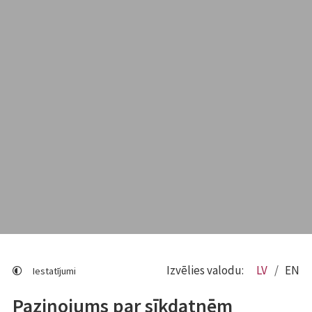
Izvēlies valodu:
LV
EN
Iestatījumi
Paziņojums par sīkdatnēm