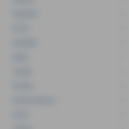
PAŠVALDĪBA
PILSĒTA
SABIEDRĪBA
ĢIMENE
JAUNIEŠI
SATIKSME
SOCIĀLAIS ATBALSTS
SPORTS
TŪRISMS