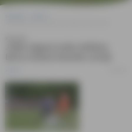
Sākumlapa
Jaunumi
Jūlijā Jelgavā notiks lielākais bērnu futbola festivāls Latvijā
Klausīties
Jūlijā Jelgavā notiks lielākais
bērnu futbola festivāls Latvijā
21/06/2011
Jaunumi