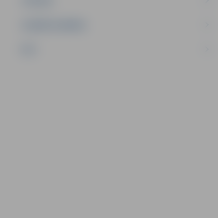
TŪRISMS
UZŅĒMĒJDARBĪBA
NVO