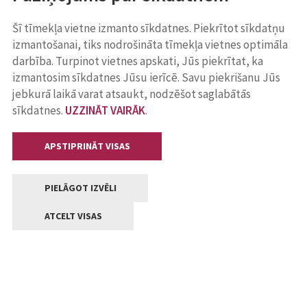
Šī tīmekļa vietne izmanto sīkdatnes. Piekrītot sīkdatņu
izmantošanai, tiks nodrošināta tīmekļa vietnes optimāla
darbība. Turpinot vietnes apskati, Jūs piekrītat, ka
izmantosim sīkdatnes Jūsu ierīcē. Savu piekrišanu Jūs
jebkurā laikā varat atsaukt, nodzēšot saglabātās
sīkdatnes.
UZZINĀT VAIRĀK
.
APSTIPRINĀT VISAS
PIELĀGOT IZVĒLI
ATCELT VISAS