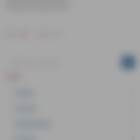
Sabiedrisko attiecību sektorā
Drukāt
Dalīties
ZIŅAS
JAUNUMI
IZGLĪTĪBA
NODARBINĀTĪBA
PASĀKUMI