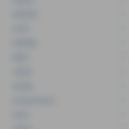
PAŠVALDĪBA
PILSĒTA
SABIEDRĪBA
ĢIMENE
JAUNIEŠI
SATIKSME
SOCIĀLAIS ATBALSTS
SPORTS