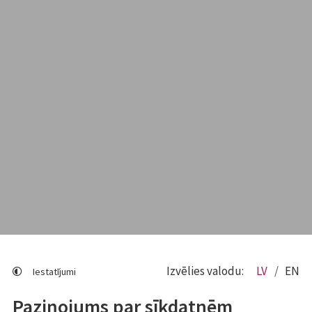
Izvēlies valodu:
LV
EN
Iestatījumi
Paziņojums par sīkdatnēm