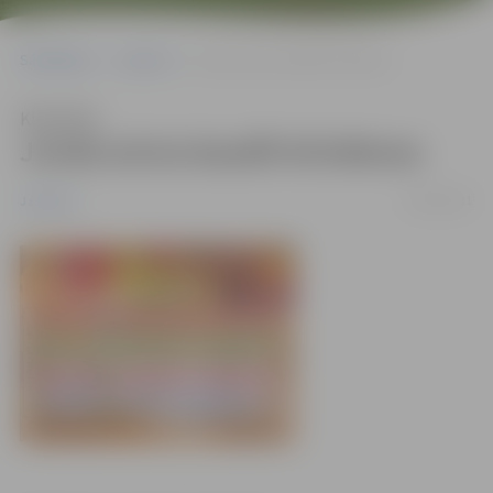
Sākumlapa
Jaunumi
Junda aicina baudīt brīvdienas
Klausīties
Junda aicina baudīt brīvdienas
18/10/2011
Jaunumi