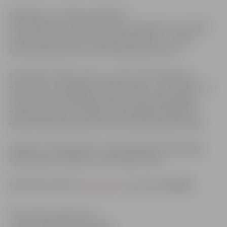
Klikšķiniet, lai attēlu palielinātu.
No pirmdienas, 24.oktobra, līdz 27.oktobrim pirmo līdz
sesto klašu skolēni aicināti pieteikties BJC „Junda”
brīvlaika akcijā „Nāc un brīvdienas baudīt sāc!”.
Pieteikties akcijai var BJC „Junda” Pasta ielā 32 pie
dežurantes, samaksājot dalības maksu 1,5 lati dienā, un
pretī saņemot dalībnieka uzlīmi. Dienā maksimālais
dalībnieku skaits ir 100 bērni. Pieteikšanās dalībai ik
dienas akcijā tiek pārtraukta dotās dienas plkst.12:00.
Skolēnu brīvdienās bērni varēs piedalīties Ripojošajā,
Piedzīvojumu, Ballītes un Plunkšķu dienā.
Papildinformācija
www.junda.lv
un pa tel: 26448086
Informācija sagatavota
Jelgavas pilsētas pašvaldības