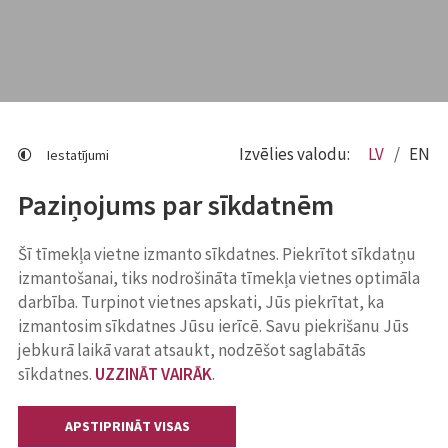
Izvēlies valodu:
LV
EN
Iestatījumi
Paziņojums par sīkdatnēm
Šī tīmekļa vietne izmanto sīkdatnes. Piekrītot sīkdatņu
izmantošanai, tiks nodrošināta tīmekļa vietnes optimāla
darbība. Turpinot vietnes apskati, Jūs piekrītat, ka
izmantosim sīkdatnes Jūsu ierīcē. Savu piekrišanu Jūs
jebkurā laikā varat atsaukt, nodzēšot saglabātās
sīkdatnes.
UZZINĀT VAIRĀK
.
APSTIPRINĀT VISAS