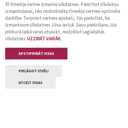
Šī tīmekļa vietne izmanto sīkdatnes. Piekrītot sīkdatņu
izmantošanai, tiks nodrošināta tīmekļa vietnes optimāla
darbība. Turpinot vietnes apskati, Jūs piekrītat, ka
izmantosim sīkdatnes Jūsu ierīcē. Savu piekrišanu Jūs
jebkurā laikā varat atsaukt, nodzēšot saglabātās
sīkdatnes.
UZZINĀT VAIRĀK
.
APSTIPRINĀT VISAS
PIELĀGOT IZVĒLI
ATCELT VISAS