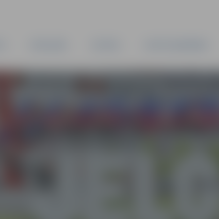
TA
PAŠVALDĪBA
IESTĀDES
KAPITĀLSABIEDRĪBAS