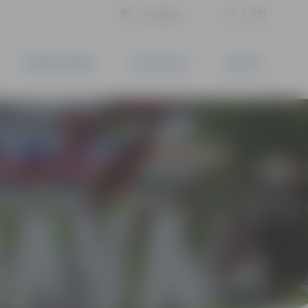
LV
EN
Iestatījumi
UZŅĒMĒJDARBĪBA
PAKALPOJUMI
KONTAKTI