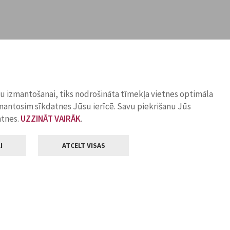
ņu izmantošanai, tiks nodrošināta tīmekļa vietnes optimāla
zmantosim sīkdatnes Jūsu ierīcē. Savu piekrišanu Jūs
atnes.
UZZINĀT VAIRĀK
.
I
ATCELT VISAS
Klientu apkalpošana