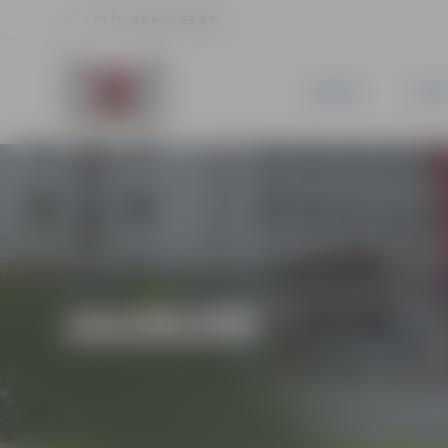
23 °C, 4.8 m/s, 53.4 %
JAUNUMI
PILSĒ
JAUNUMI