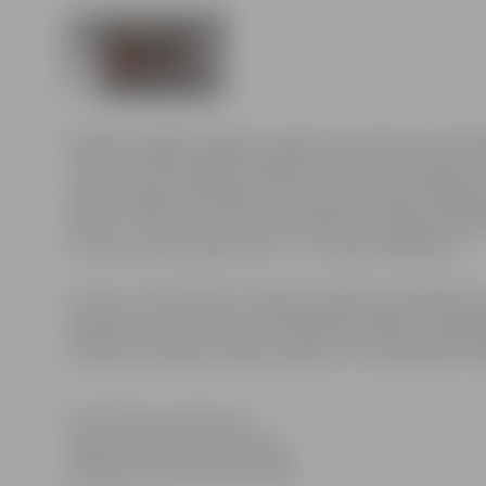
Nedēļas nogalē Zemgales reģiona Kompetenču attīstī
Junioru universitātes audzēkņi, lai atkal aizraujošā ve
mācību gadā nodarbības tiks īstenotas sešām skolēnu
klases, 7. klases un 8. klases skolēniem, programmētā
“Junioru universitāte plus” 9. – 10. klašu skolēniem.
Junioru universitāte ir Jelgavas pilsētas pašvaldība
skolēniem, kuras mērķis ir nodrošināt atbalstu eksak
tehnisko domāšanu dabaszinātnēs un matemātikā. Vairā
Informācijas sagatavota
Jelgavas pilsētas pašvaldības
Sabiedrisko attiecību pārvaldē