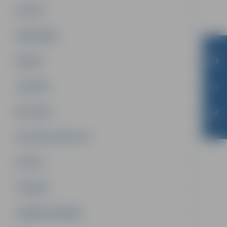
PILSĒTA
SABIEDRĪBA
ĢIMENE
JAUNIEŠI
SATIKSME
SOCIĀLAIS ATBALSTS
SPORTS
TŪRISMS
UZŅĒMĒJDARBĪBA