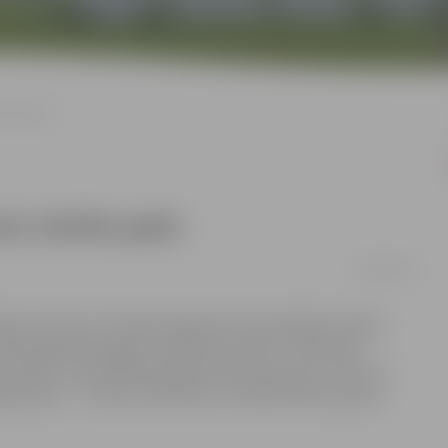
cību gads
nais mācību gads
26/09/2016
bas centrā uz šī mācību gada pirmo nodarbību sanāca
idā padziļināti apgūtu eksaktās zinātnes. 2016./2017.
 grupām: matemātikas/dabaszinātņu grupa 5. klases, 6.
ju grupa 5. – 6. klašu skolēniem un dabaszinātņu grupa