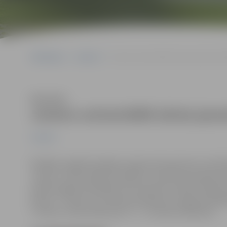
Sākumlapa
Jaunumi
Junioru universitātē sācies jaunais mā
Klausīties
Junioru universitātē sācies jau
Jaunumi
Nedēļas nogalē Zemgales reģiona Kompetenču attīstī
Junioru universitātes audzēkņi, lai atkal aizraujošā ve
mācību gadā nodarbības tiks īstenotas sešām skolēnu
klases, 7. klases un 8. klases skolēniem, programmētā
“Junioru universitāte plus” 9. – 10. klašu skolēniem.