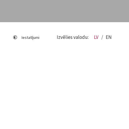
Izvēlies valodu:
LV
EN
Iestatījumi
Lapas karte