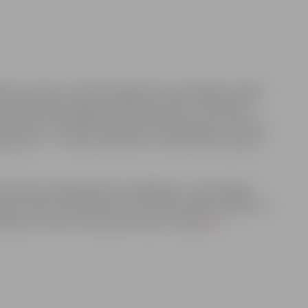
bas centrā uz šī mācību gada pirmo nodarbību sanāca
idā padziļināti apgūtu eksaktās zinātnes. 2016./2017.
 grupām: matemātikas/dabaszinātņu grupa 5. klases, 6.
ju grupa 5. – 6. klašu skolēniem un dabaszinātņu grupa
s atbalstīta mērķprogramma spējīgiem un talantīgiem
tajos mācību priekšmetos un veicināt skolēnu radošo un
k par Junioru universitāti varat uzzināt
šeit