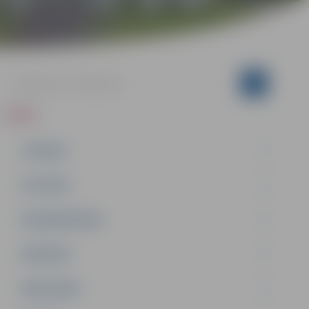
ZIŅAS
JAUNUMI
IZGLĪTĪBA
NODARBINĀTĪBA
PASĀKUMI
PAŠVALDĪBA