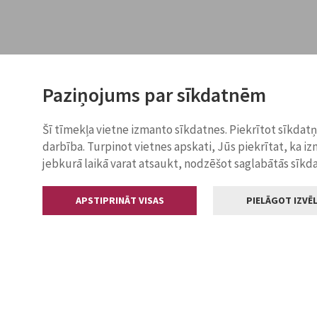
Paziņojums par sīkdatnēm
Šī tīmekļa vietne izmanto sīkdatnes. Piekrītot sīkdat
darbība. Turpinot vietnes apskati, Jūs piekrītat, ka i
jebkurā laikā varat atsaukt, nodzēšot saglabātās sīkd
APSTIPRINĀT VISAS
PIELĀGOT IZVĒL
Kontakti