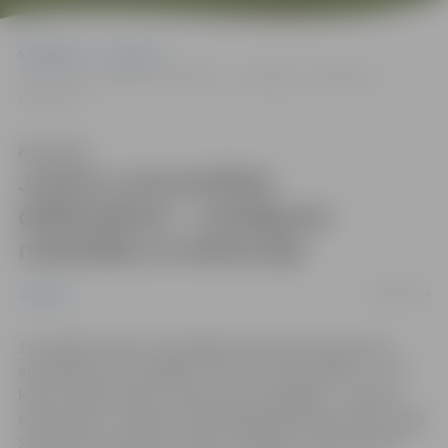
Sākumlapa
Jaunumi
Junioru universitātes dalībniekiem – noslēguma nodarbība un
ekskursija
Klausīties
Junioru universitātes
dalībniekiem – noslēguma
nodarbība un ekskursija
08/05/2014
Jaunumi
10. maijā pulksten 12 Zemgales reģiona Kompetenču
attīstības centra (ZRKAC) Junioru universitātes 7. un 9.
klašu skolēni dosies izbraukuma nodarbībā – mācību
ekskursijā uz Latvijas Universitātes Botānisko dārzu Rīgā.
Savukārt no pulksten 13 līdz 14 ZRKAC, Svētes ielā 33,