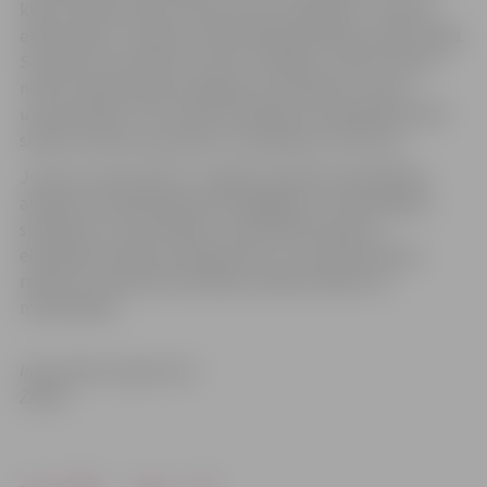
klašu skolēni dosies izbraukuma nodarbībā – mācību
ekskursijā uz Latvijas Universitātes Botānisko dārzu Rīgā.
Savukārt no pulksten 13 līdz 14 ZRKAC, Svētes ielā 33,
notiks mācību gada noslēguma nodarbība Junioru
universitātes 5. un 6. klašu skolēniem. Nodarbības laikā
skolēni veidos komandas un piedalīsies viktorīnā.
Junioru universitāte ir Jelgavas pilsētas pašvaldības
atbalstīta mērķprogramma spējīgiem un talantīgiem
skolēniem, kuras mērķis ir nodrošināt atbalstu
eksaktajos mācību priekšmetos un veicināt skolēnu
radošo un tehnisko domāšanu dabaszinātnēs un
matemātikā.
Informācija sagatavota
ZRKAC