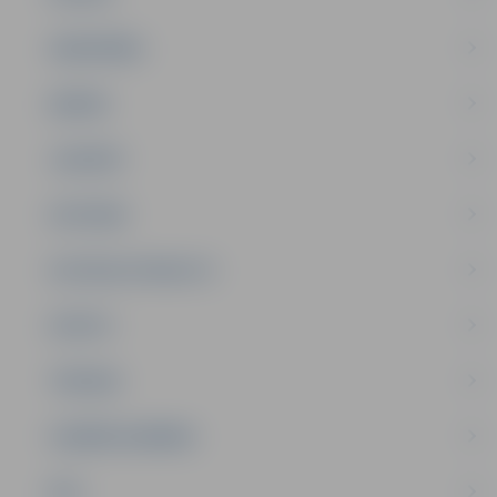
SABIEDRĪBA
ĢIMENE
JAUNIEŠI
SATIKSME
SOCIĀLAIS ATBALSTS
SPORTS
TŪRISMS
UZŅĒMĒJDARBĪBA
NVO