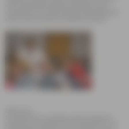
notiks mācību gada noslēguma nodarbība Junioru
universitātes 5. un 6. klašu skolēniem. Nodarbības laikā
skolēni veidos komandas un piedalīsies viktorīnā.
ZRKAC arhīvs
10. maijā pulksten 12 Zemgales reģiona Kompetenču
attīstības centra (ZRKAC) Junioru universitātes 7. un 9.