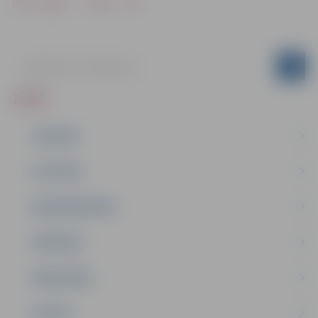
Drukāt
Dalīties
ZIŅAS
JAUNUMI
IZGLĪTĪBA
NODARBINĀTĪBA
PASĀKUMI
PAŠVALDĪBA
PILSĒTA