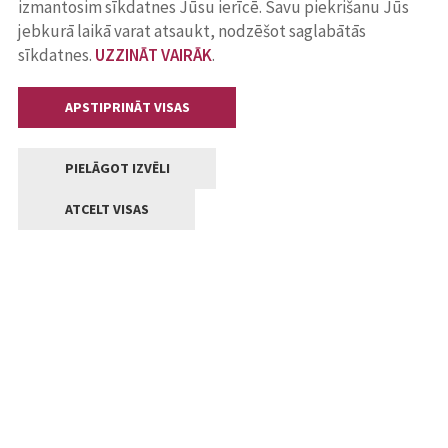
izmantosim sīkdatnes Jūsu ierīcē. Savu piekrišanu Jūs
jebkurā laikā varat atsaukt, nodzēšot saglabātās
sīkdatnes.
UZZINĀT VAIRĀK
.
APSTIPRINĀT VISAS
PIELĀGOT IZVĒLI
ATCELT VISAS
Kontakti
Jelgavas valstpilsētas pašvaldība