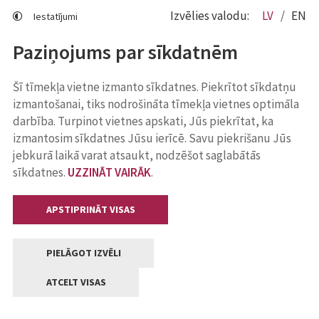
Izvēlies valodu:
LV
EN
Iestatījumi
Paziņojums par sīkdatnēm
Šī tīmekļa vietne izmanto sīkdatnes. Piekrītot sīkdatņu
izmantošanai, tiks nodrošināta tīmekļa vietnes optimāla
darbība. Turpinot vietnes apskati, Jūs piekrītat, ka
izmantosim sīkdatnes Jūsu ierīcē. Savu piekrišanu Jūs
jebkurā laikā varat atsaukt, nodzēšot saglabātās
sīkdatnes.
UZZINĀT VAIRĀK
.
APSTIPRINĀT VISAS
PIELĀGOT IZVĒLI
ATCELT VISAS