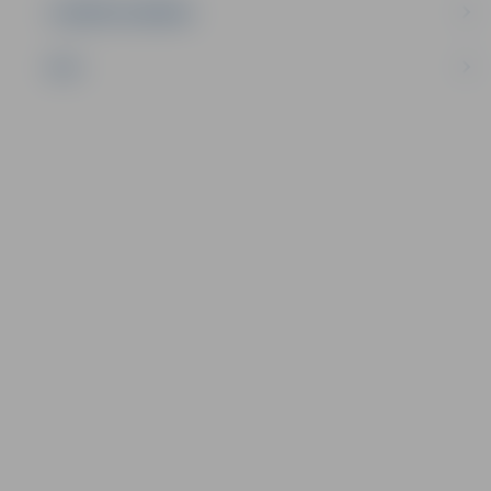
UZŅĒMĒJDARBĪBA
NVO