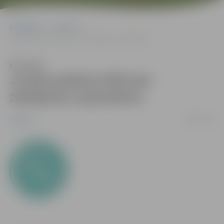
Sākumlapa
Jaunumi
Jurista padoms NVO par ziedojumu saņemšanu
Klausīties
Jurista padoms NVO par
ziedojumu saņemšanu
19/01/2011
Jaunumi