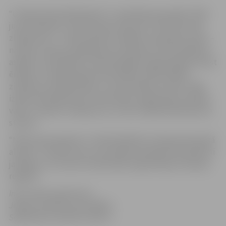
“Latvijas pilsoniskā alianse” ir publicējusi jaunāko “NVO
jurista padoms” elektronisko izdevumu “Kā noformēt
ziedojumus?”. Tajā izskaidroti dažādu ziedošanas veidu –
naudas, mantas, pakalpojuma ziedojuma noformēšanas
aspekti, lai palīdzētu nevalstiskajām organizācijām atrast
ērtākos un organizācijas aktivitātēm atbilstošākos
ziedojumu pieņemšanas un noformēšanas veidus. Šajā
izdevumā apskatīta arī nevalstisko organizāciju tiesības
vākt un saņemt ziedojumus, arī bez Sabiedriskā labuma
statusa.
“NVO jurista padomu” izdod biedrība “Latvijas pilsoniskā
alianse”. Tā izdevumos no juridiskā viedokļa tiek aplūkoti
jautājumi, ar kuriem nevalstiskās organizācijas sastopas
regulāri.
Informācija sagatavota
Jelgavas pilsētas pašvaldības
Sabiedrisko attiecību sektorā