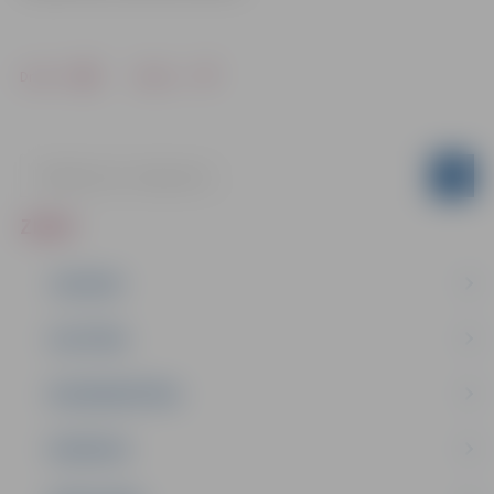
Drukāt
Dalīties
ZIŅAS
JAUNUMI
IZGLĪTĪBA
NODARBINĀTĪBA
PASĀKUMI