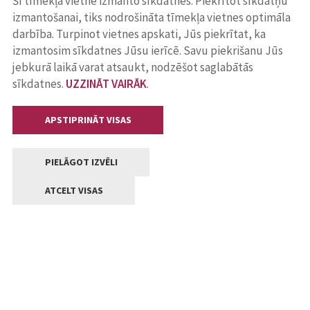
Šī tīmekļa vietne izmanto sīkdatnes. Piekrītot sīkdatņu
izmantošanai, tiks nodrošināta tīmekļa vietnes optimāla
darbība. Turpinot vietnes apskati, Jūs piekrītat, ka
izmantosim sīkdatnes Jūsu ierīcē. Savu piekrišanu Jūs
jebkurā laikā varat atsaukt, nodzēšot saglabātās
sīkdatnes.
UZZINĀT VAIRĀK
.
APSTIPRINĀT VISAS
PIELĀGOT IZVĒLI
ATCELT VISAS