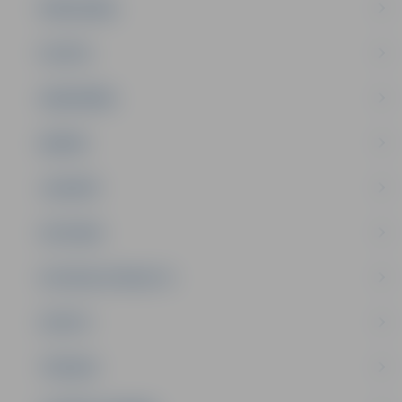
PAŠVALDĪBA
PILSĒTA
SABIEDRĪBA
ĢIMENE
JAUNIEŠI
SATIKSME
SOCIĀLAIS ATBALSTS
SPORTS
TŪRISMS