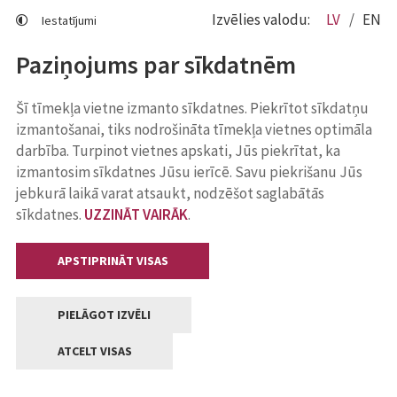
Izvēlies valodu:
LV
EN
Iestatījumi
Paziņojums par sīkdatnēm
Šī tīmekļa vietne izmanto sīkdatnes. Piekrītot sīkdatņu
izmantošanai, tiks nodrošināta tīmekļa vietnes optimāla
darbība. Turpinot vietnes apskati, Jūs piekrītat, ka
izmantosim sīkdatnes Jūsu ierīcē. Savu piekrišanu Jūs
jebkurā laikā varat atsaukt, nodzēšot saglabātās
sīkdatnes.
UZZINĀT VAIRĀK
.
APSTIPRINĀT VISAS
PIELĀGOT IZVĒLI
ATCELT VISAS