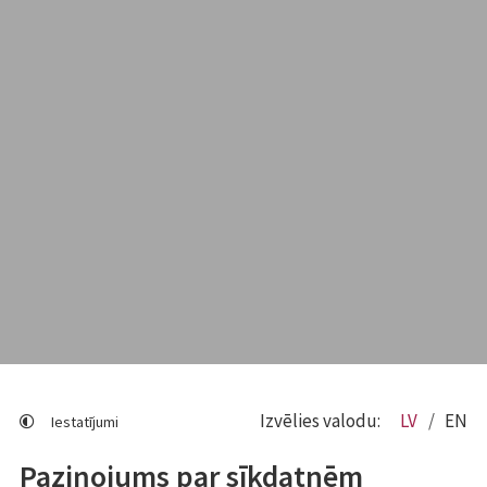
Izvēlies valodu:
LV
EN
Iestatījumi
Paziņojums par sīkdatnēm