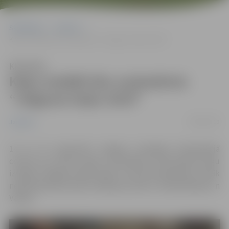
Sākumlapa
Jaunumi
Kaķu izstādē tiks noskaidrots “Jelgavas kaķis 2019”
Klausīties
Kaķu izstādē tiks noskaidrots
“Jelgavas kaķis 2019”
09/09/2019
Jaunumi
14. un 15. septembrī Jelgavā, Zemgales Olimpiskajā
centrā, jau devīto gadu norisināsies specializētā kaķu
izstāde “Jelgavas kaķis 2019”, kurā būs apskatāmi vairāk
nekā 200 šķirnes kaķi no Baltijas valstīm, Skandināvijas un
Vācijas.