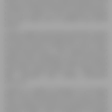
raksturs. Ociketus šķirne gan Latvijā, gan Baltijā ir ļoti reti
sastopama. Izstādē būs apskatāma arī Abesīnijas šķirne,
kas līdz šim izstādēs nav tikusi pārstāvēta. Abesīnijas
kaķu šķirne skaitās viena no senākajām kaķu šķirnēm
pasaulē.
Izstādes noslēgumā starptautiska profesionālu tiesnešu
komanda noteiks izstādes labākos kaķus, kuri sacentīsies
par prestižo izstādes uzvarētāja titulu „Best In Show”.
Izstādes galvenās balvas – titula „Jelgavas kaķis 2019”
ieguvēju noteiks apmeklētāji, kuri divu dienu garumā
varēs nobalsot par visiemīļotāko izstādes kaķi. Uzvarētājs
saņems īpašo Jelgavas pilsētas kausu. “Jelgavas kaķis
2019” nominēšana notiks svētdien, 15.septembrī
pulksten 14.
Jāpiebilst, ka izstādē būs apskatāmi arī citi dzīvnieki:
baloži, vistas, dažādi grauzēji, šinšillas, vāveres, dažāda
izmēra un krāsas truši, kā arī seski, kuri demonstrēs savas
iemaņas. Mazākajiem izstādes apmeklētājiem būs iespēja