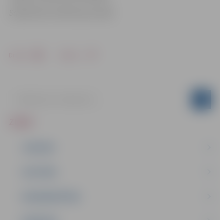
Sabiedrisko attiecību pārvaldē
Drukāt
Dalīties
ZIŅAS
JAUNUMI
IZGLĪTĪBA
NODARBINĀTĪBA