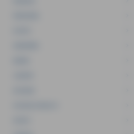
PASĀKUMI
PAŠVALDĪBA
PILSĒTA
SABIEDRĪBA
ĢIMENE
JAUNIEŠI
SATIKSME
SOCIĀLAIS ATBALSTS
SPORTS