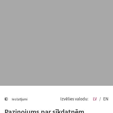
Izvēlies valodu:
LV
EN
Iestatījumi
Paziņojums par sīkdatnēm