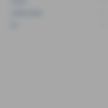
TŪRISMS
UZŅĒMĒJDARBĪBA
NVO