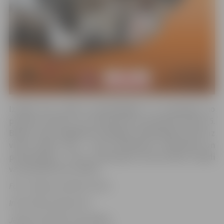
Izstāde būs atvērta apmeklētājiem 14. septembrī no
pulksten 10 līdz 17, 15. septembrī no pulksten 10 līdz 15.
Biļetes varēs iegādāties Zemgales Olimpiskajā centrā uz
vietas, biļešu cena – 4 eiro, skolēniem, studentiem un
pensionāriem– 2 eiro, pirmsskolas vecuma bērni izstādi
var apmeklēt bez maksas.
Foto: Jelgavas pilsētas arhīvs
Informācija sagatavota
Jelgavas pilsētas pašvaldības