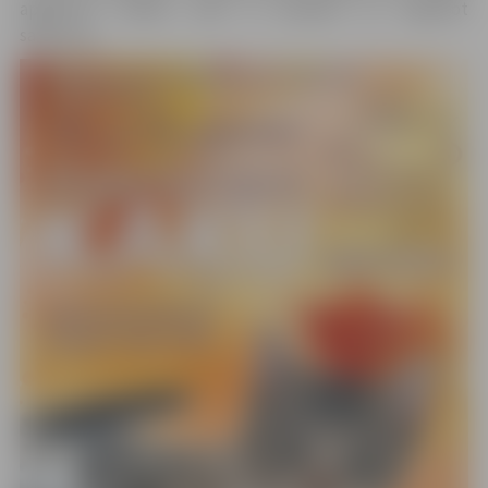
apgleznot sejiņas, izjāt ar ponijiem un nogaršot
saldumus.