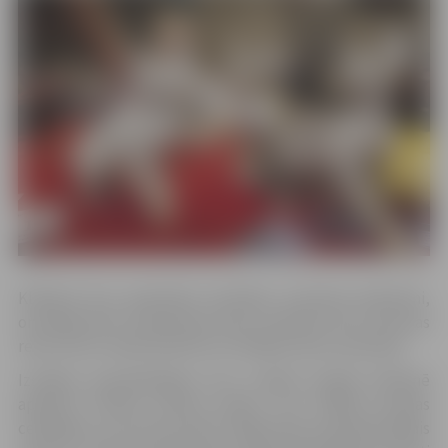
Klātienē būs apskatāmi skatītāju iecienītie Meinkūni,
omulīgie Britu īsspalvainie kaķi, atraktīvie Elfi, Devonas
reksi, kā arī vairāk nekā 20 citu dažādu šķirņu pārstāvji.
Izstādes apmeklētājiem būs unikāla iespēja klātienē
apskatīt Ociketu šķirnes kaķus, kuri līdzīgi savvaļas
ceļotājiem un kuriem piemīt mājas kaķu dzīvespriecīgais