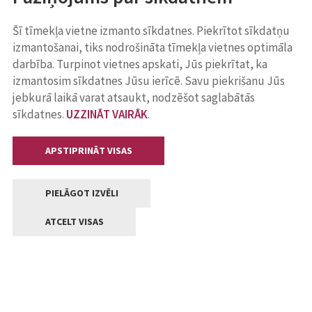
Šī tīmekļa vietne izmanto sīkdatnes. Piekrītot sīkdatņu
izmantošanai, tiks nodrošināta tīmekļa vietnes optimāla
darbība. Turpinot vietnes apskati, Jūs piekrītat, ka
izmantosim sīkdatnes Jūsu ierīcē. Savu piekrišanu Jūs
jebkurā laikā varat atsaukt, nodzēšot saglabātās
sīkdatnes.
UZZINĀT VAIRĀK
.
APSTIPRINĀT VISAS
PIELĀGOT IZVĒLI
ATCELT VISAS