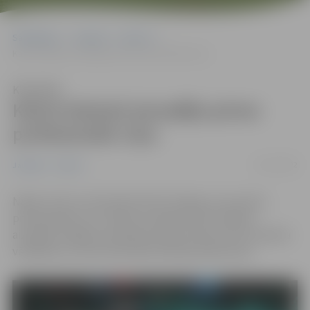
Sākumlapa
Jaunumi
Sports
Kalvis Kalniņš aizvadījis pirmo profesionālo cīņu
Klausīties
Kalvis Kalniņš aizvadījis pirmo
profesionālo cīņu
01/11/2022
Jaunumi
Sports
Naktī no 29. uz 30. oktobri ASV, Orlando, savu pirmo
profesionālo cīņu “Karate combat KC36” sistēmā
aizvadīja Jelgavas olimpietis Kalvis Kalniņš. Pēc tiesnešu
vērtējuma, uzvara tika atdota Kalvja oponentam.