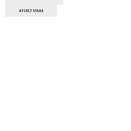
ATCELT VISAS
Kontakti
Jelgavas valstpilsētas pašvaldība
Lielā iela 11, Jelgava, LV-3001
+371 63005522
pasts@jelgava.lv
Klientu apkalpošana