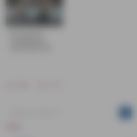
6 bildes
Kalvis Kalniņš
aizvadījis pirmo
profesionālo cīņu
Drukāt
Dalīties
ZIŅAS