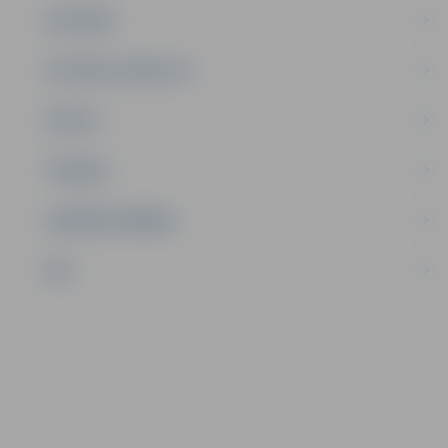
SATIKSME
SOCIĀLAIS ATBALSTS
SPORTS
TŪRISMS
UZŅĒMĒJDARBĪBA
NVO