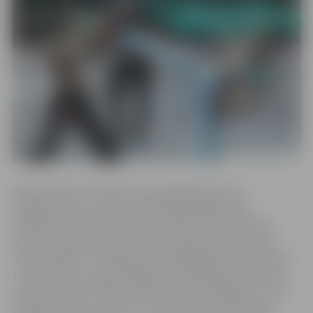
Kalvis Kalniņš startēja svara kategorijā līdz 61,2
kilogramiem un viņa pretinieks bija Abdesalams
Ameknasi no Marokas. Abi pretinieki nāk no karatē un
vienreiz cīnījās viens pret otru pasaules čempionātā.
Toreiz labāks ar 1:0 bija Kalvis. Diemžēl Kalvim neizdevās
to atkārtot un savā pirmajā profesionālajā cīņā “Karate
combat KC36” sistēmā viņš piedzīvoja zaudējumu. “Pēc
manām sajūtām, es šo cīņu uzvarēju vai vismaz bijām