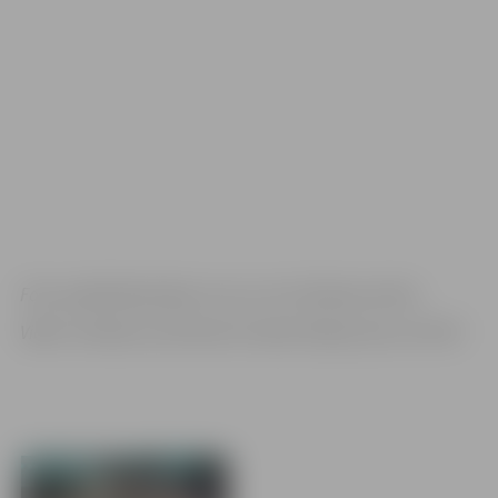
Foto: publicitātes/Ryan Loco un no K.Kalniņa arhīva
Video: YouTube.com/Karate Combat (Kalvja cīņa no 52:07)