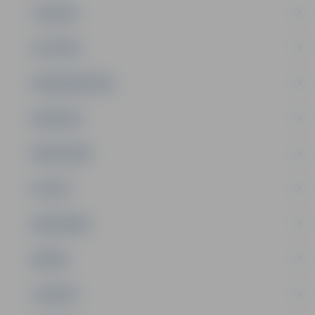
JAUNUMI
IZGLĪTĪBA
NODARBINĀTĪBA
PASĀKUMI
PAŠVALDĪBA
PILSĒTA
SABIEDRĪBA
ĢIMENE
JAUNIEŠI