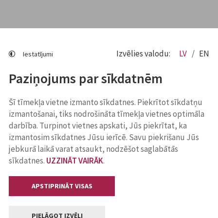
Izvēlies valodu:
LV
EN
Iestatījumi
Paziņojums par sīkdatnēm
Šī tīmekļa vietne izmanto sīkdatnes. Piekrītot sīkdatņu
izmantošanai, tiks nodrošināta tīmekļa vietnes optimāla
darbība. Turpinot vietnes apskati, Jūs piekrītat, ka
izmantosim sīkdatnes Jūsu ierīcē. Savu piekrišanu Jūs
jebkurā laikā varat atsaukt, nodzēšot saglabātās
sīkdatnes.
UZZINĀT VAIRĀK
.
APSTIPRINĀT VISAS
PIELĀGOT IZVĒLI