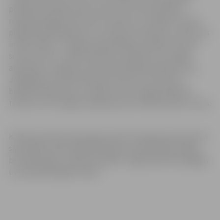
pelnījuši aizvadīt ekstra raundu, kas tiek piešķirts
neizšķirta gadījumā. Pirmo raundu es uzvarēju, bet abi
pārējie bija līdzīgi. Bet cīņu tiesā trīs tiesneši, un lēmums
ir tāds, kāds ir,” Jelgavas pašvaldības iestādei “Sporta
servisa centrs” stāsta K.Kalniņš, piebilstot, ka tagad
atpūtīsies un gaidīs, kad viņam piedāvās nākamo cīņu.
Jāatgādina, ka šobrīd Kalvja treneris ir Otto Kovči –
bijušais kikbokseris un bokseris, bet tagad kikboksa
treneris, kurš ringā aizvadījis aptuveni 250 amatieru cīņas.
K.Kalniņš vēl līdz 2022. gada vidum startēja karate sporta
sacensībās, 2021. gadā piedaloties olimpiskajās spēlēs,
bet 2022. gadā – pasaules spēlēs. Tagad sportists pārgājis
uz profesionālajām cīņām.