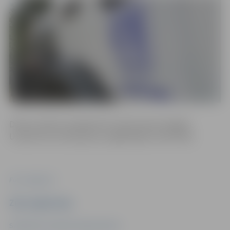
Darbus plānots pabeigt līdz darba dienas beigām.
Uzņēmums atvainojas par sagādātajām neērtībām.
Foto: Jelgava.lv
Ziņu sagatavoja
Sabiedrisko attiecību departaments