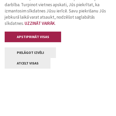
darbība. Turpinot vietnes apskati, Jūs piekrītat, ka
izmantosim sīkdatnes Jūsu ierīcē. Savu piekrišanu Jūs
jebkurā laikā varat atsaukt, nodzēšot saglabātās
sīkdatnes.
UZZINĀT VAIRĀK
.
APSTIPRINĀT VISAS
PIELĀGOT IZVĒLI
ATCELT VISAS
Kontakti