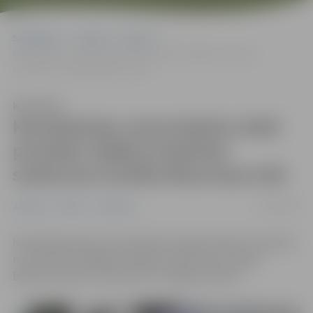
Sākumlapa
Jaunumi
Pilsēta
Kanalizācijas remontdarbu laikā pirmdien daļēji ierobežota
satiksmes kustība Blaumaņa ielā
Klausīties
Kanalizācijas remontdarbu laikā
pirmdien daļēji ierobežota
satiksmes kustība Blaumaņa ielā
28/04/2025
Jaunumi
Pilsēta
Satiksme
Kanalizācijas akas remontdarbu laikā pirmdien, 28. aprīlī,
no pulksten 9 daļēji ierobežota satiksmes kustība
Blaumaņa ielā 3, informē SIA “Jelgavas ūdens”.