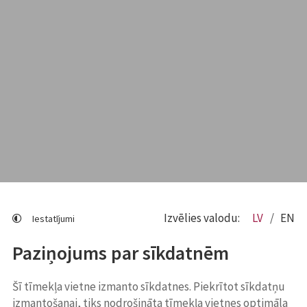
Izvēlies valodu:
LV
EN
Iestatījumi
Paziņojums par sīkdatnēm
Šī tīmekļa vietne izmanto sīkdatnes. Piekrītot sīkdatņu
izmantošanai, tiks nodrošināta tīmekļa vietnes optimāla