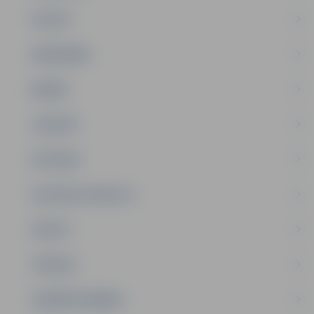
PILSĒTA
SABIEDRĪBA
ĢIMENE
JAUNIEŠI
SATIKSME
SOCIĀLAIS ATBALSTS
SPORTS
TŪRISMS
UZŅĒMĒJDARBĪBA