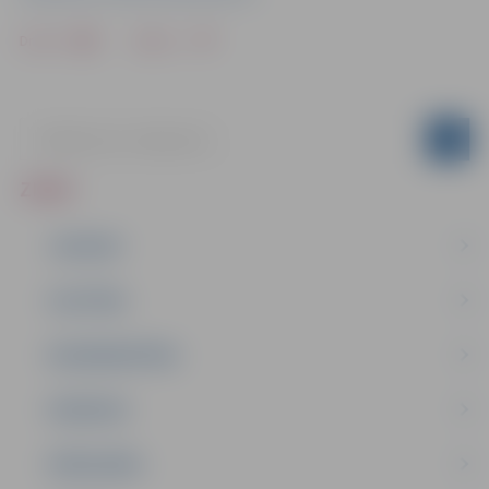
Drukāt
Dalīties
ZIŅAS
JAUNUMI
IZGLĪTĪBA
NODARBINĀTĪBA
PASĀKUMI
PAŠVALDĪBA