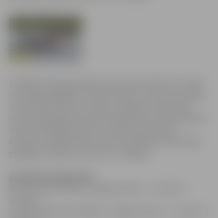
Svētdien Lielupē pie Pasta salas sporta kluba “KC” bāzē
norisinājās ikgadējās “Pavasara kausa” izcīņas sacensības,
kas vienlaikus bija arī Latvijas un Baltijas čempionāta
sacīkstes garajās distancēs smaiļošanā un kanoe airēšanā,
kā arī četrkārtējā pasaules čempiona Aleksandra
Avdejeva ceļojošās balvas izcīņa smaiļošanā. Sacensībās
godalgas izcīnīja arī sportisti no Jelgavas.
Godalgotie jelgavnieki
Boriss Lonskis (1997. g., Jelgavas BJSS) – 3. vieta C-1
vīriešiem
Daniela Kondratova (1997. g., Jelgavas BJSS) – 3. vieta K-1