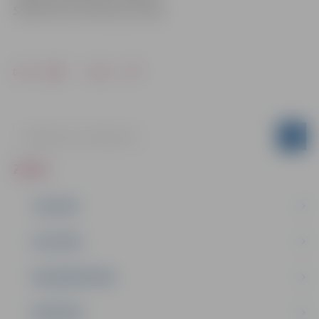
Sabiedrisko attiecību pārvaldē
Drukāt
Dalīties
ZIŅAS
JAUNUMI
IZGLĪTĪBA
NODARBINĀTĪBA
PASĀKUMI