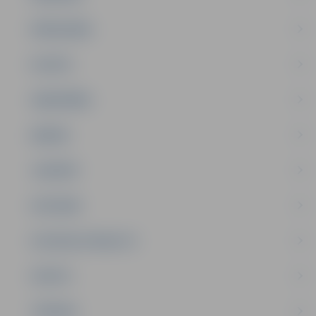
PAŠVALDĪBA
PILSĒTA
SABIEDRĪBA
ĢIMENE
JAUNIEŠI
SATIKSME
SOCIĀLAIS ATBALSTS
SPORTS
TŪRISMS