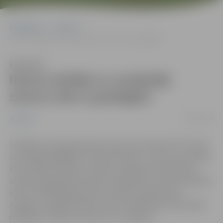
Sākumlapa
Jaunumi
Kanoe airētāji un smaiļotāji sezonu sāk ar godalgām
Klausīties
Kanoe airētāji un smaiļotāji
sezonu sāk ar godalgām
02/05/2016
Jaunumi
Svētdien Lielupē pie Pasta salas sporta kluba “KC” bāzē
norisinājās ikgadējās “Pavasara kausa” izcīņas sacensības,
kas vienlaikus bija arī Latvijas un Baltijas čempionāta
sacīkstes garajās distancēs smaiļošanā un kanoe airēšanā,
kā arī četrkārtējā pasaules čempiona Aleksandra
Avdejeva ceļojošās balvas izcīņa smaiļošanā. Sacensībās
godalgas izcīnīja arī sportisti no Jelgavas.