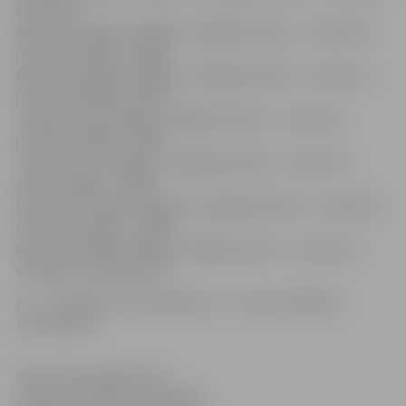
sievietēm
Roberts Altmanis (1999. g., Jelgavas BJSS) – 3. vieta K-1
junioriem (1998. – 1999.)
Roberts Lagzdiņš (1999. g., Jelgavas BJSS) – 1. vieta C-1
junioriem (1998. – 1999.)
Jūlija Gutova (1999. g., Jelgavas BJSS) – 1. vieta C-1
juniorēm (1998. – 1999.)
Jurijs Ševcovs (2002. g., Jelgavas BJSS) – 1. vieta C-1
zēniem (2002. – 2004.)
Katrīna Smiltniece (2002. g., Jelgavas BJSS) – 3. vieta K-1
meitenēm (2002. – 2004.)
Ramiro Grandāns (1969. g, Jelgavas «KC») – 2. vieta C-1
vīriešiem (veterāni 50+)
K-1 – smaiļošana vieniniekiem; C-1 – kanoe airēšana
vieniniekiem
Informācija sagatavota
Jelgavas pilsētas pašvaldības