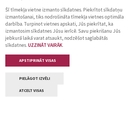
Šī tīmekļa vietne izmanto sīkdatnes. Piekrītot sīkdatņu
izmantošanai, tiks nodrošināta tīmekļa vietnes optimāla
darbība. Turpinot vietnes apskati, Jūs piekrītat, ka
izmantosim sīkdatnes Jūsu ierīcē. Savu piekrišanu Jūs
jebkurā laikā varat atsaukt, nodzēšot saglabātās
sīkdatnes.
UZZINĀT VAIRĀK
.
APSTIPRINĀT VISAS
PIELĀGOT IZVĒLI
ATCELT VISAS