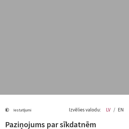
Izvēlies valodu:
LV
EN
Iestatījumi
Paziņojums par sīkdatnēm