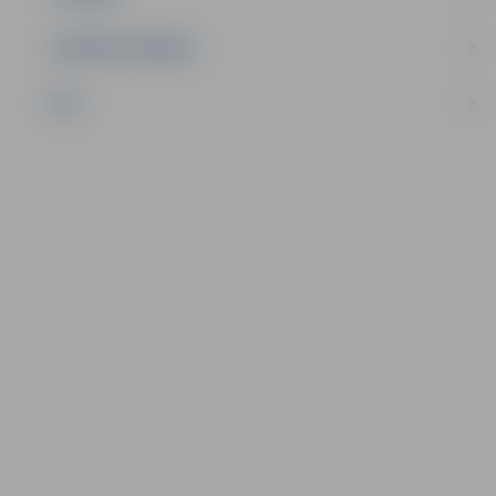
UZŅĒMĒJDARBĪBA
NVO