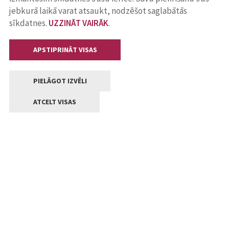
jebkurā laikā varat atsaukt, nodzēšot saglabātās
sīkdatnes.
UZZINĀT VAIRĀK
.
APSTIPRINĀT VISAS
PIELĀGOT IZVĒLI
ATCELT VISAS
Kontakti
Jelgavas valstpilsētas pašvaldība