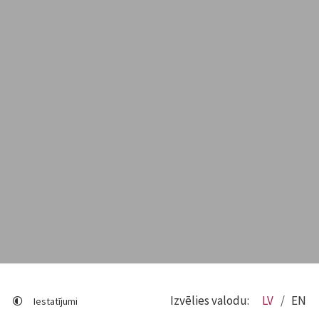
Izvēlies valodu:
LV
EN
Iestatījumi