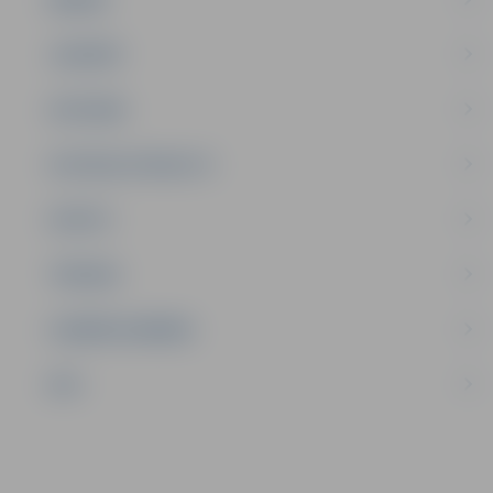
JAUNIEŠI
SATIKSME
SOCIĀLAIS ATBALSTS
SPORTS
TŪRISMS
UZŅĒMĒJDARBĪBA
NVO