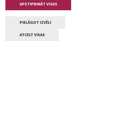
APSTIPRINĀT VISAS
PIELĀGOT IZVĒLI
ATCELT VISAS
Kontakti
Jelgavas valstpilsētas pašvaldība
Lielā iela 11, Jelgava, LV-3001
+371 63005522
pasts@jelgava.lv