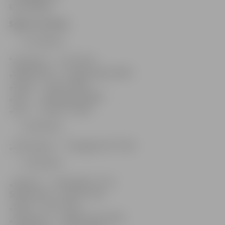
6. Klondaika
Spēļu rezultāti:
21. oktobris
“Studenti” – „Lifi” 55:33
„Brāļi Ilmāri” – „Svētes pag.” 66:59
„Kurši” – „Doks” 46:62
„GPT” – „Klondaika” 86:58
„Aile” – „Andrea” 49:58
22.oktobris
„ZOO Ķepas” – “Zemgale-92” 57:49
27.oktobris
„Andrea” – „Klondaika” 71:74
Svētes pag. – „Kurši” 47:35
„Doks” – „Lifi” 74:37
„Studenti” – „Brāļi Ilmāri” 66:79