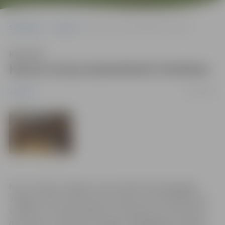
Sākumlapa
Jaunumi
Kausa izcīņa basketbolā vīriešiem
Klausīties
Kausa izcīņa basketbolā vīriešiem
29/10/2007
Jaunumi
No 21. oktobra Jelgavas sporta hallē risinās ikgadējā
Jelgavas Sporta servisa centra kausa izcīņa basketbolā
vīriešiem. Turnīrā piedalās 12 komandas, kuras līdz pat
decembrim cīnīsies par Jelgavas spēcīgākas komandas