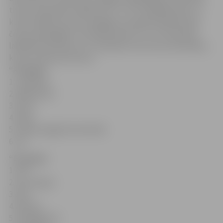
titulu. Komandas sadalītas “A” un “B” apakšgrupās, no
kurām tālāk cīņu par medaļām turpinās katras grupas
četras spēcīgākas. Pusfinālā tiksies “A” un “B” grupas
labākās komandas, kur noskaidros tās četras komandas,
kuras cīnīsies par kausu.
“A” grupa
1. Studenti
2. Brāļi Ilmāri
3. Kurši
4. Doks
5. Svētes pagasta komanda
6. Lifi
“B” grupa
1. GPT
2. Zoo-Ķepas
3. Aile
4. Andrea
5. Zemgale-92