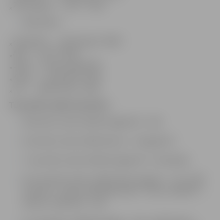
„ZOO Ķepas” – „GPT” 73:63
28.oktobris
„Kondaika” – „ZOO Ķepas” 68:87
„Aile” – „GPT” 63:66
„Doks” – Svētes pag. 54:52
„Kurši” – „Studenti” 47:65
„Lifi” – „Brāļi Ilmāri” 53:66
Turpmāko spēļu kalendārs:
29.oktobrī, plkst.18:00 Zemgale 92 – Aile
31.oktobrī, plkst.18:00 Andrea – Zemgale 92
7. novembrī, plkst.18:00 Zemgale 92 – Klondaika
10. novembrī, plkst. 10:00 Svētes pagasts – Lifi, 11:00
Studenti – Doks,12:00 Brāļi Ilmāri – Kurši, 13:00 GPT –
Andrea, 14:00 ZOO – Aile