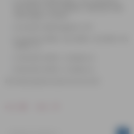
11. novembrī, 10:00 Klondaika – Aile, 11:00 Andrea –
ZOO,12:00 Lifi – Kurši, 13:00 Doks – Brāļi Ilmāri, 14:00
Svētes pagasts -Studenti
14. novembrī, 18:00 Zemgale 92 – GPT
25. novembrī, 10:00 A1 – B4, 11:00 B1 – A4, 12:00 A2 – B3,
13:00 B2 – A3
11. decembrī, 19:30 31. – 34. spēles uzv.
20. decembrī, 19:30 32. – 33. spēles uzv.
Informācija sagatavota Sporta servisa centrā
Drukāt
Dalīties