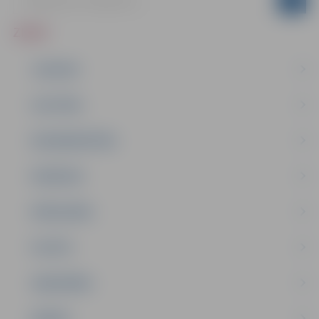
ZIŅAS
JAUNUMI
IZGLĪTĪBA
NODARBINĀTĪBA
PASĀKUMI
PAŠVALDĪBA
PILSĒTA
SABIEDRĪBA
ĢIMENE