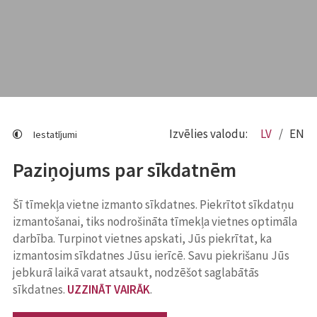
Izvēlies valodu:
LV
EN
Iestatījumi
Paziņojums par sīkdatnēm
Šī tīmekļa vietne izmanto sīkdatnes. Piekrītot sīkdatņu
izmantošanai, tiks nodrošināta tīmekļa vietnes optimāla
darbība. Turpinot vietnes apskati, Jūs piekrītat, ka
izmantosim sīkdatnes Jūsu ierīcē. Savu piekrišanu Jūs
jebkurā laikā varat atsaukt, nodzēšot saglabātās
sīkdatnes.
UZZINĀT VAIRĀK
.