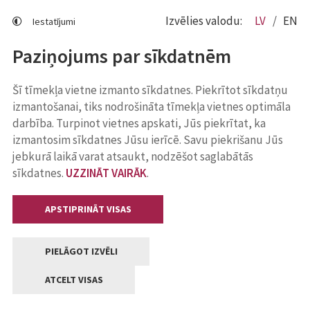
Izvēlies valodu:
LV
EN
Iestatījumi
Paziņojums par sīkdatnēm
Šī tīmekļa vietne izmanto sīkdatnes. Piekrītot sīkdatņu
izmantošanai, tiks nodrošināta tīmekļa vietnes optimāla
darbība. Turpinot vietnes apskati, Jūs piekrītat, ka
izmantosim sīkdatnes Jūsu ierīcē. Savu piekrišanu Jūs
jebkurā laikā varat atsaukt, nodzēšot saglabātās
sīkdatnes.
UZZINĀT VAIRĀK
.
APSTIPRINĀT VISAS
PIELĀGOT IZVĒLI
ATCELT VISAS