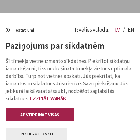
Izvēlies valodu:
LV
EN
Iestatījumi
Paziņojums par sīkdatnēm
Šī tīmekļa vietne izmanto sīkdatnes. Piekrītot sīkdatņu
izmantošanai, tiks nodrošināta tīmekļa vietnes optimāla
darbība. Turpinot vietnes apskati, Jūs piekrītat, ka
izmantosim sīkdatnes Jūsu ierīcē. Savu piekrišanu Jūs
jebkurā laikā varat atsaukt, nodzēšot saglabātās
sīkdatnes.
UZZINĀT VAIRĀK
.
APSTIPRINĀT VISAS
PIELĀGOT IZVĒLI