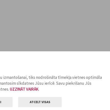
ņu izmantošanai, tiks nodrošināta tīmekļa vietnes optimāla
zmantosim sīkdatnes Jūsu ierīcē. Savu piekrišanu Jūs
atnes.
UZZINĀT VAIRĀK
.
I
ATCELT VISAS