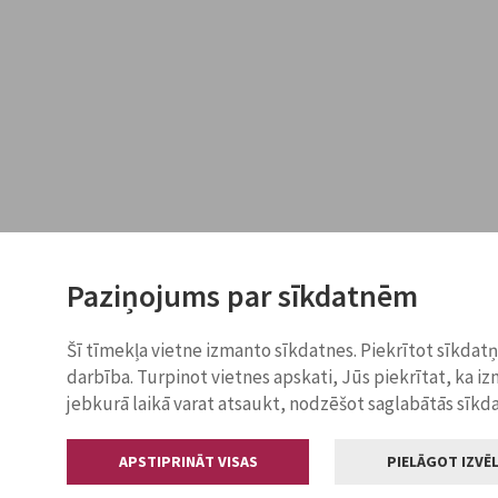
Paziņojums par sīkdatnēm
Šī tīmekļa vietne izmanto sīkdatnes. Piekrītot sīkdat
darbība. Turpinot vietnes apskati, Jūs piekrītat, ka i
jebkurā laikā varat atsaukt, nodzēšot saglabātās sīkd
APSTIPRINĀT VISAS
PIELĀGOT IZVĒL