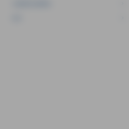
UZŅĒMĒJDARBĪBA
NVO