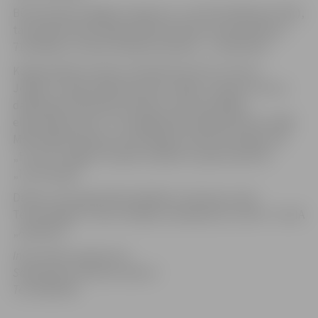
Būvniecības kopējās izmaksas ir Ls 4 247 153.00 (bez PVN),
tai skaitā Eiropas Reģionālā attīstības fonda līdzekļi Ls
716 345.65 un valsts budžeta līdzekļi – Ls 238 782.21.
Koģenerācijas stacija ir izbūvēta pie SIA „Fortum
Jelgava” apsaimniekotās katlu mājas. Stacijā ir četri ar
dabas gāzi darbināmi dzinēji, kuriem pieslēgti
elektroģeneratori. To kopīgā elektriskā jauda būs 3,966
MW. Koģenerācijas procesā iegūto elektroenerģiju SIA
„Fortum Jelgava” paredz realizēt uzņēmumam AS
„Latvenergo”.
Darbus veica ģenerāluzņēmējs no Lietuvas „Axis
Technologies”, kā arī vietējie uzņēmēji SIA „Filter” un SIA
„Abi Būve”.
Informācija sagatavota
Sabiedrisko attiecību sektorā
Tel. 63005558