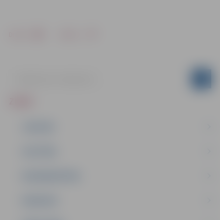
Drukāt
Dalīties
ZIŅAS
JAUNUMI
IZGLĪTĪBA
NODARBINĀTĪBA
PASĀKUMI