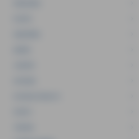
PAŠVALDĪBA
PILSĒTA
SABIEDRĪBA
ĢIMENE
JAUNIEŠI
SATIKSME
SOCIĀLAIS ATBALSTS
SPORTS
TŪRISMS