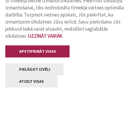
Šī tīmekļa vietne izmanto sīkdatnes. Piekrītot sīkdatņu
izmantošanai, tiks nodrošināta tīmekļa vietnes optimāla
darbība. Turpinot vietnes apskati, Jūs piekrītat, ka
izmantosim sīkdatnes Jūsu ierīcē. Savu piekrišanu Jūs
jebkurā laikā varat atsaukt, nodzēšot saglabātās
sīkdatnes.
UZZINĀT VAIRĀK
.
APSTIPRINĀT VISAS
PIELĀGOT IZVĒLI
ATCELT VISAS