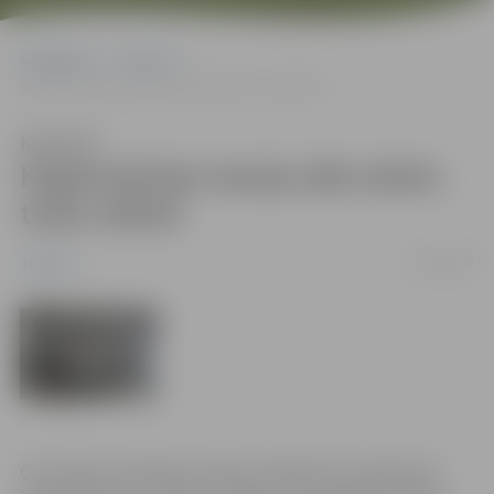
Sākumlapa
Jaunumi
Koģenerācijas stacija sāks darbu testa režīmā
Klausīties
Koģenerācijas stacija sāks darbu
testa režīmā
27/05/2009
Jaunumi
Ceturtdien, 28.maijā, pulksten 10.00 testa režīmā tiks