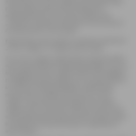
iedarbināta SIA „Fortum Jelgava” jaunā koģenerācijas
stacija Jelgavā, Ganību ielā 71a. Pārbaudes un
regulēšanas darbus veiks dzinēju ražotāju firmas
„Jenbacher” pārstāvji un pārraudzīs „Fortum Service”
(Somija) pārstāvis Jouko Varakas.
Koģenerācijas staciju apskatīs un padarīto novērtēs SIA
„Fortum Jelgava” un Jelgavas domes vadība.
SIA „Fortum Jelgava” koģenerācijas stacijas būvi plāno
nodot ekspluatācijā līdz šā gada jūnija beigām. Līdz ar to
būs pabeigts vēl viens Jelgavas pilsētas siltumapgādes
stratēģijā paredzētais pasākums, kuru pilsētas dome ar
savu lēmumu atbalstīja 2005.gadā. „Koģenerācijas
stacijas izbūve ir kārtējais solis, kas ļaus „Fortum
Jelgava” samazināt siltumenerģijas tarifus pilsētā.
Jelgavas dome ir atbalstījusi uzņēmuma ieceri par vēl
vienas koģenerācijas stacijas būvniecību pilsētā. Tajā kā
kurināmais tiks izmantota biomasa,” ar gandarījumu
atzīst A.Rāviņš.