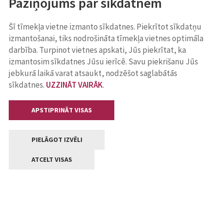
Paziņojums par sīkdatnēm
Šī tīmekļa vietne izmanto sīkdatnes. Piekrītot sīkdatņu
izmantošanai, tiks nodrošināta tīmekļa vietnes optimāla
darbība. Turpinot vietnes apskati, Jūs piekrītat, ka
izmantosim sīkdatnes Jūsu ierīcē. Savu piekrišanu Jūs
jebkurā laikā varat atsaukt, nodzēšot saglabātās
sīkdatnes.
UZZINĀT VAIRĀK
.
APSTIPRINĀT VISAS
PIELĀGOT IZVĒLI
ATCELT VISAS