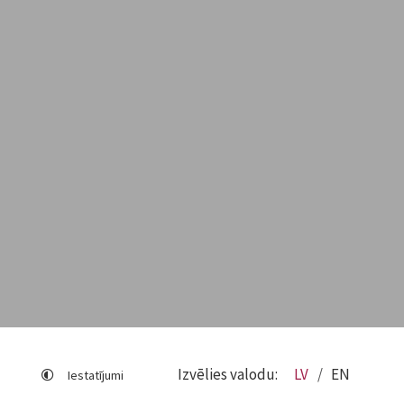
Izvēlies valodu:
LV
EN
Iestatījumi