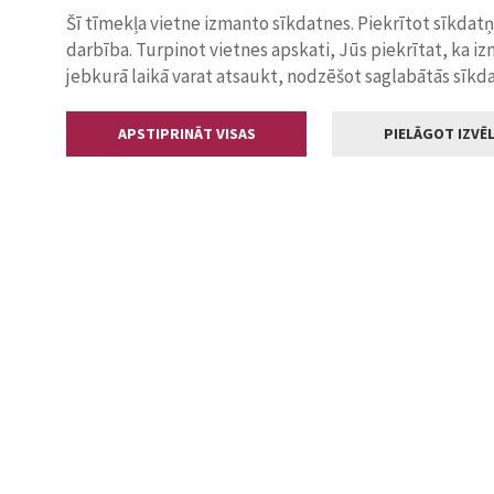
Šī tīmekļa vietne izmanto sīkdatnes. Piekrītot sīkdat
darbība. Turpinot vietnes apskati, Jūs piekrītat, ka i
jebkurā laikā varat atsaukt, nodzēšot saglabātās sīkd
APSTIPRINĀT VISAS
PIELĀGOT IZVĒL
Kontakti
Jelgavas valstp
Lielā iela 11
+371 630055
pasts@jelga