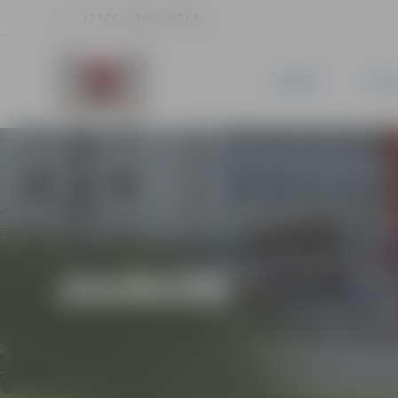
17.1 °C, 3.3 m/s, 67.1 %
JAUNUMI
PILSĒ
JAUNUMI