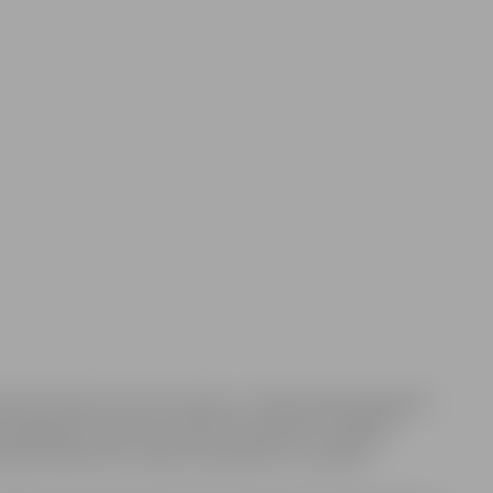
 optimistisks koncertuzvedums „Džimlai Rūdi Rallallā!”,
es leģendas. Koncertuzveduma pamatā ir oriģināls
etnām lietām tiks runāts ar optimismu un prieku.