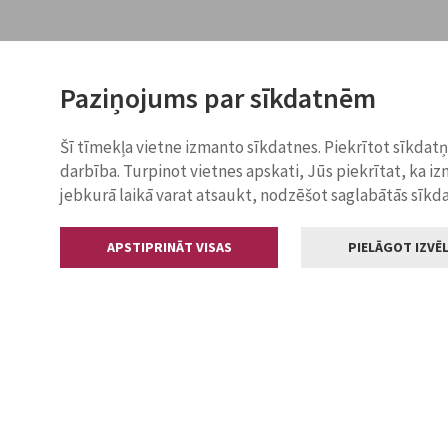
Paziņojums par sīkdatnēm
Šī tīmekļa vietne izmanto sīkdatnes. Piekrītot sīkdat
darbība. Turpinot vietnes apskati, Jūs piekrītat, ka i
jebkurā laikā varat atsaukt, nodzēšot saglabātās sīkd
APSTIPRINĀT VISAS
PIELĀGOT IZVĒL
Kontakti
Jelgavas valstp