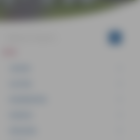
ZIŅAS
JAUNUMI
IZGLĪTĪBA
NODARBINĀTĪBA
PASĀKUMI
PAŠVALDĪBA