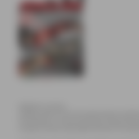
Klikšķināt, lai atvērtu
19.jūlijā, pulksten 19 Uzvaras parkā izskanēs muzikāli
kurā vienkopus uz skatuves pulcēsies Latvijas skatuv
scenārijs, kas tapis, kopā sanākot aktieriem. Par nopi