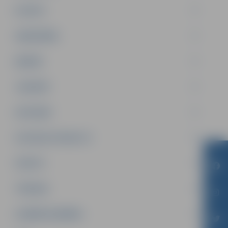
PILSĒTA
SABIEDRĪBA
ĢIMENE
JAUNIEŠI
SATIKSME
SOCIĀLAIS ATBALSTS
SPORTS
TŪRISMS
UZŅĒMĒJDARBĪBA