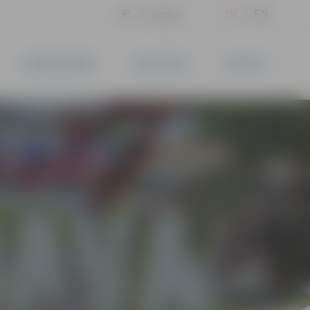
LV
EN
Iestatījumi
UZŅĒMĒJDARBĪBA
PAKALPOJUMI
KONTAKTI