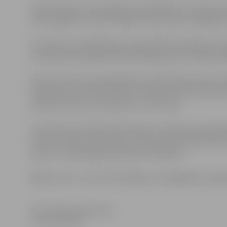
Izcilās skatuves personības, kas piedalās uzvedumā, da
būs iespējams uzzināt dažādus interesantus atgadījum
Uzvedums ir papildināts ar populārām dziesmām, kurām s
uzvedumam komponēti pirmatskaņojumi ar Māras Zālī
Koncertuzvedumā piedalās Nacionālā teātra aktieris Mā
Paukštello un Gunārs Placēns, aktrise Velta Skurstene,
operetes solists un direktors Juris Pučka.
Uzveduma muzikālo noformējumu veidojis Nacionālā te
Zilveris. Aktieru ansamblim ar dziesmām piepulcēsies
autore un izpildītāja Laila Ilze Purmaliete.
Biļetes cena – 6; 5 un 4 lati. Biļetes var iegādāties Je
Informāciju sagatavoja
Jaunais teātris