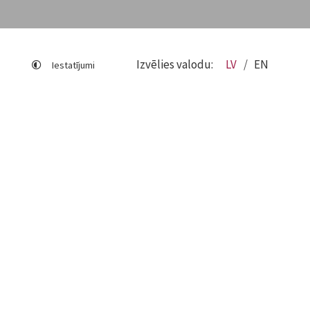
Izvēlies valodu:
LV
EN
Iestatījumi
Lapas karte
Viegli lasīt