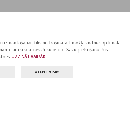
ņu izmantošanai, tiks nodrošināta tīmekļa vietnes optimāla
zmantosim sīkdatnes Jūsu ierīcē. Savu piekrišanu Jūs
atnes.
UZZINĀT VAIRĀK
.
I
ATCELT VISAS
Klientu apkalpošana
ilsētas pašvaldība
Darba laiks