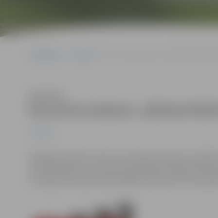
Sākumlapa
Jaunumi
Koncertuzvedums „Džimlai Rūdi Rallallā
Klausīties
Koncertuzvedums „Džimlai Rūdi Ra
Jaunumi
19.jūlijā, pulksten 19 Uzvaras parkā izskanēs muzikāli
kurā vienkopus uz skatuves pulcēsies Latvijas skatuv
scenārijs, kas tapis, kopā sanākot aktieriem. Par nopi