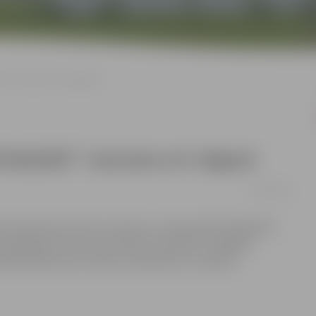
!” viesosies arī Jelgavā
llallā!” viesosies arī Jelgavā
19/07/2013
 optimistisks koncertuzvedums „Džimlai Rūdi Rallallā!”,
es leģendas. Koncertuzveduma pamatā ir oriģināls
etnām lietām tiks runāts ar optimismu un prieku.