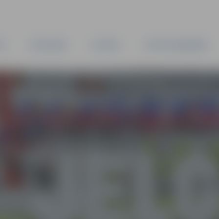
TA
PAŠVALDĪBA
IESTĀDES
KAPITĀLSABIEDRĪBAS