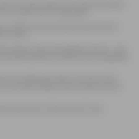
līsies arī savā personiskās dzīves pieredzē. Skatītājiem
us, kas piedzīvoti filmas tapšanas gaitā.
katītāji tiks aicināti dziedāt līdzi. Būs arī īpaši šim
tes vārdiem.
rtiņš Egliens, Dailes teātra ilggadēji stūrakmeņi – Jānis
 bijusī Nacionālā teātra aktrise Irina Tomsone, ilggadējais
ātra muzikālās daļas vadītājs un komponists Valdis
 arī Jaunā teātra vadītāja un daudzu populāru dziesmu
lgavas kultūras nama un “Biļešu paradīzes” kasēs.