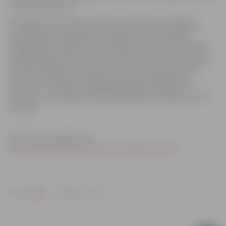
skolās visā Latvijā.
8. maijā konferencē piedalīsies metodikas realizētāji,
atbalstītāji un pārstāvji no skolām – skolu vadītāji,
pedagogi un skolēnu vecāki. ZRKAC speciālisti informēs
ieinteresētās skolas par ieviešanas procesu un pieredzē
dalīsies pārstāvji no skolām, kurās metodika jau tiek
ieviesta. Konferences dalībniekiem būs iespēja arī
aplūkot un izmēģināt MINIPHÄNOMENTA eksperimentu
stacijas.
Informācija sagatavota
Zemgales reģiona Kompetenču attīstības centrā
Drukāt
Dalīties