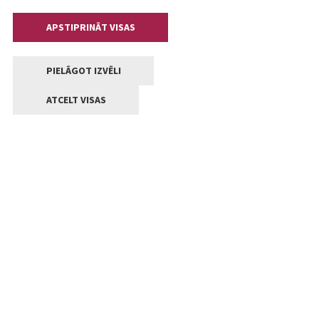
APSTIPRINĀT VISAS
PIELĀGOT IZVĒLI
ATCELT VISAS
Kontakti
Jelgavas valstpilsētas pašvaldība
Lielā iela 11, Jelgava, LV-3001
+371 63005522