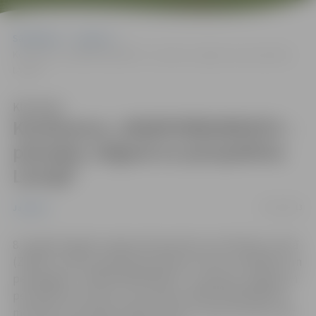
Sākumlapa
Jaunumi
Konference „MINIPHÄNOMENTA – pieredze Jelgavā un perspektīva
Latvijā”
Klausīties
Konference „MINIPHÄNOMENTA –
pieredze Jelgavā un perspektīva
Latvijā”
07/05/2013
Jaunumi
8. maijā Zemgales reģiona Kompetenču attīstības centrā
(ZRKAC) notiks praktiskā konference skolu vadītājiem un
pedagogiem „MINIPHÄNOMENTA – pieredze Jelgavā un
perspektīva Latvijā”, kuras laikā ar MINIPHÄNOMENTA
metodiku tiks iepazīstinātas skolas, kurās tā varētu tikt