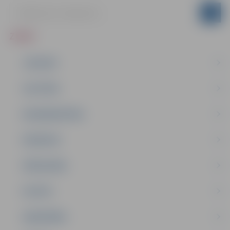
ZIŅAS
JAUNUMI
IZGLĪTĪBA
NODARBINĀTĪBA
PASĀKUMI
PAŠVALDĪBA
PILSĒTA
SABIEDRĪBA