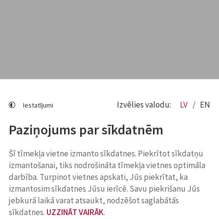
Izvēlies valodu:
LV
EN
Iestatījumi
Paziņojums par sīkdatnēm
Šī tīmekļa vietne izmanto sīkdatnes. Piekrītot sīkdatņu
izmantošanai, tiks nodrošināta tīmekļa vietnes optimāla
darbība. Turpinot vietnes apskati, Jūs piekrītat, ka
izmantosim sīkdatnes Jūsu ierīcē. Savu piekrišanu Jūs
jebkurā laikā varat atsaukt, nodzēšot saglabātās
sīkdatnes.
UZZINĀT VAIRĀK
.