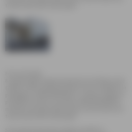
tieviesta 2013./2014. mācību gadā.
Foto: Ivars Veiliņš
8. maijā Zemgales reģiona Kompetenču attīstības centrā
(ZRKAC) notiks praktiskā konference skolu vadītājiem un
pedagogiem „MINIPHÄNOMENTA – pieredze Jelgavā un
perspektīva Latvijā”, kuras laikā ar MINIPHÄNOMENTA
metodiku tiks iepazīstinātas skolas, kurās tā varētu tikt
tieviesta 2013./2014. mācību gadā.
52 aizraujoši eksperimenti mācību stundām un