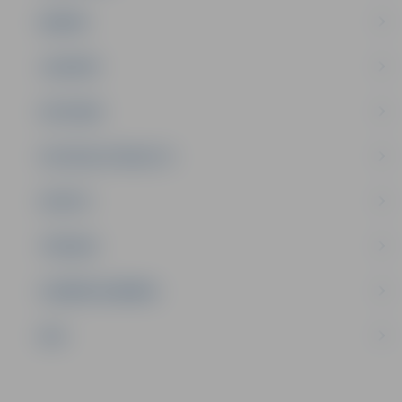
ĢIMENE
JAUNIEŠI
SATIKSME
SOCIĀLAIS ATBALSTS
SPORTS
TŪRISMS
UZŅĒMĒJDARBĪBA
NVO