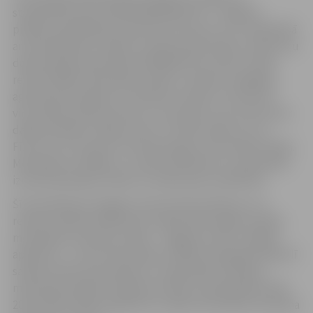
starpbrīžiem jeb „MINIPHÄNOMENTA” ir Jelgavas
pilsētas pašvaldības atbalstīta iniciatīva, kuru sadarbībā
ar Ziemeļvācijas metāla un elektroindustrijas uzņēmumu
darba devēju apvienības NORDMETALL fondu Latvijā
realizē ZRKAC. Metodikas mērķis ir skolēnu iespējami
agra iepazīstināšana ar tehnikas norisēm, lai attīstītu
viņu pētnieciskās prasmes un veicinātu viņu interesi par
dabaszinātnēm. Idejas autors ir fizikas doktors Lucs
Fīzers (Lutz Fiesser) no Flensburgas universitātes Vācijā.
Metodika izstrādāta 1.-6. klašu skolēniem un paredzēta
izmantošanai gan mācību stundās, gan starpbrīžos.
Šī metodika jau 10 gadus tiek ieviesta Vācijā, kur to
realizē vairāk kā 1200 skolas. Šajā mācību gadā uzsākta
metodikas ieviešana Latvijā – Jelgavā un tās tuvākajā
apkārtnē – un par tās ieviešanu ZRKAC 2013.gada 18.aprīlī
saņēma Vides aizsardzības un reģionālās attīstības
ministrijas piešķirto Radošuma balvu pašvaldībām 2013.
2013./2014. mācību gadā tiks uzsākta metodikas ieviešana