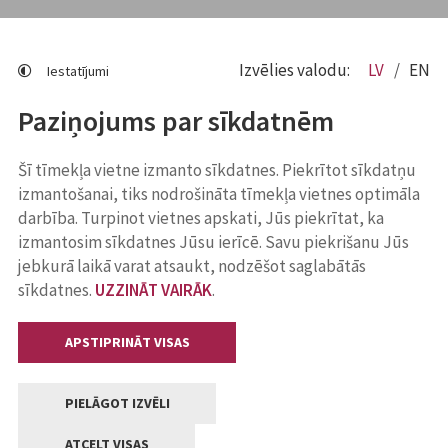
Izvēlies valodu:
LV
EN
Iestatījumi
Paziņojums par sīkdatnēm
Šī tīmekļa vietne izmanto sīkdatnes. Piekrītot sīkdatņu
izmantošanai, tiks nodrošināta tīmekļa vietnes optimāla
darbība. Turpinot vietnes apskati, Jūs piekrītat, ka
izmantosim sīkdatnes Jūsu ierīcē. Savu piekrišanu Jūs
jebkurā laikā varat atsaukt, nodzēšot saglabātās
sīkdatnes.
UZZINĀT VAIRĀK
.
APSTIPRINĀT VISAS
PIELĀGOT IZVĒLI
ATCELT VISAS