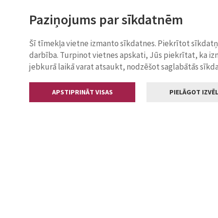
Paziņojums par sīkdatnēm
Šī tīmekļa vietne izmanto sīkdatnes. Piekrītot sīkdat
darbība. Turpinot vietnes apskati, Jūs piekrītat, ka i
jebkurā laikā varat atsaukt, nodzēšot saglabātās sīkd
APSTIPRINĀT VISAS
PIELĀGOT IZVĒL
Kontakti
Jelgavas valstp
Lielā iela 11
+371 630055