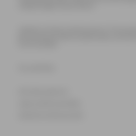
zināšanām bagātu vasaras nometni.
Jāpiebilst, ka fizikas erudīcijas konkurss “Fizmix ekspe
gan skolotāji, gan skolēni var pārliecināties, ka fizika 
var būt aizraujoša.
Foto: publicitātes
Informācija sagatavota
Jelgavas pilsētas pašvaldības
Sabiedrisko attiecību pārvaldē