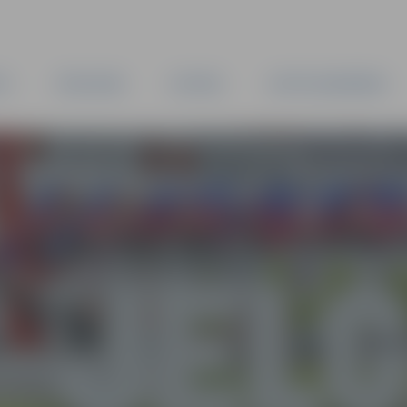
TA
PAŠVALDĪBA
IESTĀDES
KAPITĀLSABIEDRĪBAS