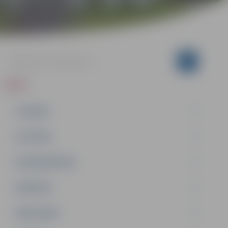
ZIŅAS
JAUNUMI
IZGLĪTĪBA
NODARBINĀTĪBA
PASĀKUMI
PAŠVALDĪBA