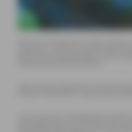
Konkursa “Fizmix eksperiments” mērķis ir veicināt 8. u
priekšmetiem – īpaši fiziku, lai nākotnē rosinātu vēlmi
finālā, skolēniem neklātienē bija jāveic uzdevumi un 
neklātienē sacentās 36 skolu komandas.
Jelgavu konkursa finālā pārstāvēs 5. vidusskolas koma
komanda “5 fizikālie spēki” un Jelgavas Valsts ģimnāz
“Fizmix eksperiments” fināls Rīgā fizikas festivālā “Fi
iedvesmojošas lekcijas, koncerti, fizikas nozares aktīv
Fināla dalībnieki iegūs vērtīgas balvas, bet katra re