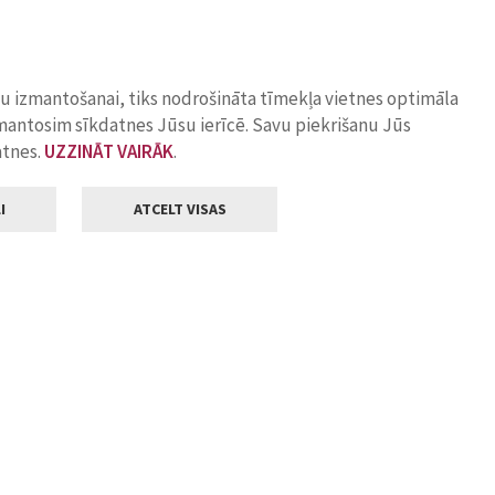
ņu izmantošanai, tiks nodrošināta tīmekļa vietnes optimāla
zmantosim sīkdatnes Jūsu ierīcē. Savu piekrišanu Jūs
atnes.
UZZINĀT VAIRĀK
.
I
ATCELT VISAS
Klientu apkalpošana
ilsētas pašvaldība
Darba laiks
, Jelgava, LV-3001
Pirmdienās
8.00 - 18.00
Otrdienās
8.00 - 17.00
22