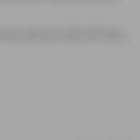
riments” risinās jau 24. reizi. Piedaloties šajā konkursā,
nav tikai sarežģīta teorija, bet tā eksistē mums visapkārt un