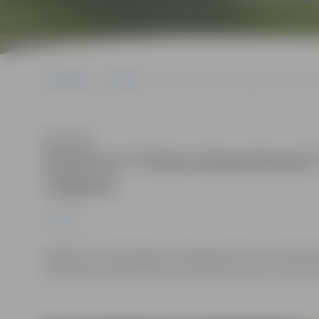
Sākumlapa
Jaunumi
Konkursa “Fizmix eksperiments” fināl
Klausīties
Konkursa “Fizmix eksperiments”
Jelgavas
Jaunumi
Dalībai AS “Latvenergo” rīkotā konkursa “Fizmix eksp
320 Latvijas skolēni. Konkursa finālistu vidū ir arī če