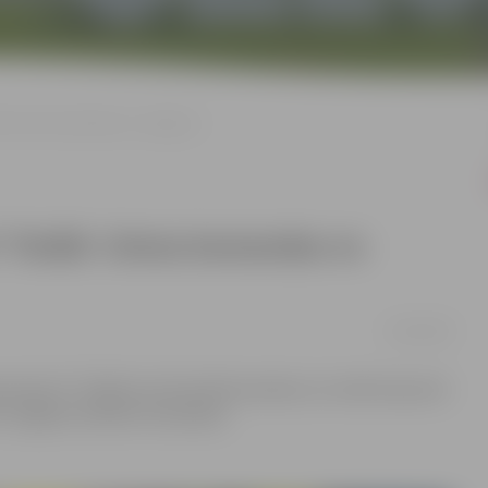
ā- četras komandas no Jelgavas
 finālā- četras komandas no
01/04/2019
eriments” finālā izvirzītas 64 komandas, ko veido kopumā
tras Jelgavas skolēnu komandas.