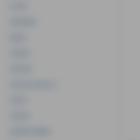
PILSĒTA
SABIEDRĪBA
ĢIMENE
JAUNIEŠI
SATIKSME
SOCIĀLAIS ATBALSTS
SPORTS
TŪRISMS
UZŅĒMĒJDARBĪBA