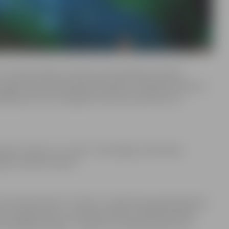
n 9. klašu skolēnu interesi par eksaktajiem mācību
 apgūt inženiertehniskās profesijas. Lai iekļūtu konkursa
jākrāj punkti. No Zemgales konkursam pieteicās un
ndas “Zobrati” un “Laiki”, Tehnoloģiju vidusskolas
ijas komanda “Qubiti”.
zmix eksperiments” notiks 11. maijā. Dienas gaitā plānotas
istu ekspozīcijas un publiska konkursa fināla vērošana.
ģiona labākā komanda – ceļazīmi uz piedzīvojumiem un