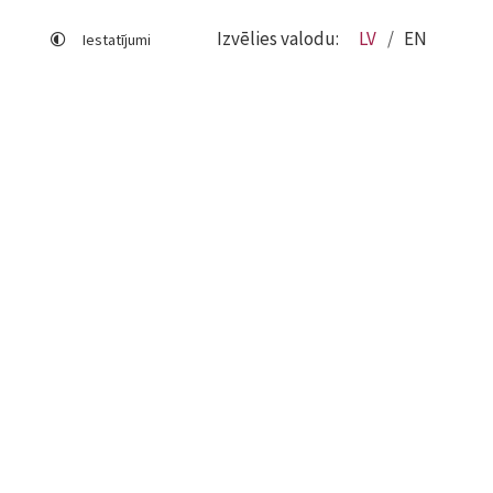
Izvēlies valodu:
LV
EN
Iestatījumi
Lapas karte
Viegli lasīt
Sociālo mediju lietošana
Sīkdatņu izmantošana