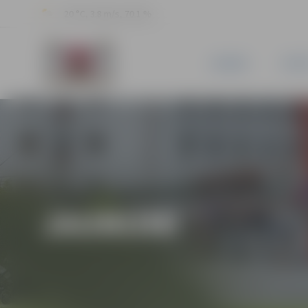
20 °C, 3.8 m/s, 70.1 %
JAUNUMI
PILSĒ
JAUNUMI