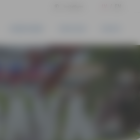
LV
EN
Iestatījumi
UZŅĒMĒJDARBĪBA
PAKALPOJUMI
KONTAKTI