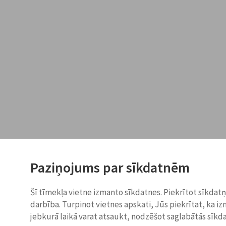
Paziņojums par sīkdatnēm
Šī tīmekļa vietne izmanto sīkdatnes. Piekrītot sīkdat
darbība. Turpinot vietnes apskati, Jūs piekrītat, ka i
jebkurā laikā varat atsaukt, nodzēšot saglabātās sīkd