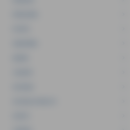
PAŠVALDĪBA
PILSĒTA
SABIEDRĪBA
ĢIMENE
JAUNIEŠI
SATIKSME
SOCIĀLAIS ATBALSTS
SPORTS