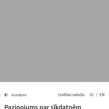
Izvēlies valodu:
LV
EN
Iestatījumi
Paziņojums par sīkdatnēm