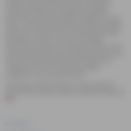
prasībām nosaka atbilstoši nolikumā noteiktajiem
vērtēšanas kritērijiem un kandidāta iesniegtajiem
dokumentiem. Komisija kandidātu vērtēšanu veic divās
kārtās – pirmā kārtā tiek izvērtēts kandidāta iesniegtais
pieteikums un dokumenti, bet otrajā kārtā atbilstošie
kandidāti tiks aicināti uz interviju un kandidāta
prezentāciju, kompetenču novērtēšanai. Valdes locekļu
amata kandidātu atlasi veiks nominācijas komisija, kuras
uzdevums ir izvēlēties atbilstošāko kandidātu SIA
“Zemgales EKO” un SIA “Jelgavas komunālie
pakalpojumi” valdes locekļu amatiem.
Informācija par abām vakancēm un iesniedzamajiem
dokumentiem pieejama Jelgavas tīmekļvietnē Jelgava.lv
ŠEIT
.
Foto: Jelgava.lv