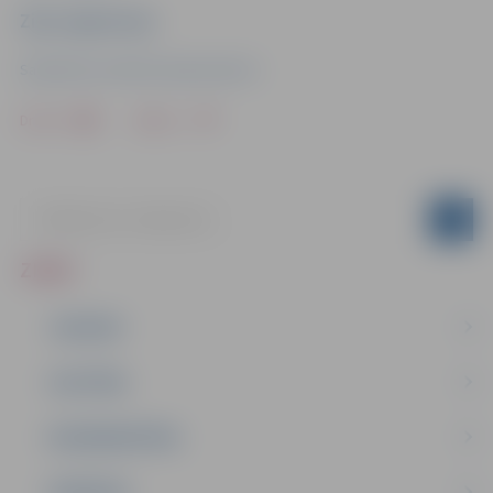
Ziņu sagatavoja
Sabiedrisko attiecību departaments
Drukāt
Dalīties
ZIŅAS
JAUNUMI
IZGLĪTĪBA
NODARBINĀTĪBA
PASĀKUMI