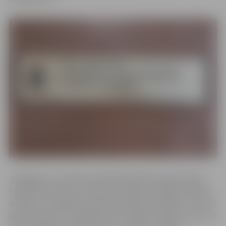
Jāatgādina, ka abām kapitālsabiedrībām šogad valdes
locekļi tika iecelti uz laiku līdz valdes locekļa amatā tiks
ievēlēts nominēšanas kārtībā izvēlēts kandidāts. Tā no 10.
janvāra par SIA “Zemgales EKO” pagaidu valdes locekli uz