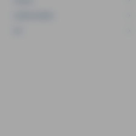
TŪRISMS
UZŅĒMĒJDARBĪBA
NVO