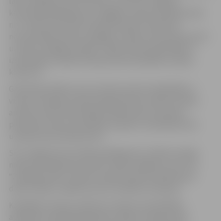
laiku ievēlēja Kristīni Stukinu, bet SIA “Jelgavas
komunālie pakalpojumi” pagaidu valdes locekļa amatā
no 7. februāra iecelts Andrejs Eihvalds. Atbilstoši
normatīvajiem aktiem pagaidu valdes locekļi tiek iecelti
uz laiku ne ilgāk par gadu. Tāpēc šobrīd pašvaldība ir
izsludinājusi valdes locekļa amata kandidātu atlases
konkursu.
Galvenās prasības, kas izvirzītas amatu kandidātiem –
vismaz trīs gadu profesionālā pieredze valdes locekļa
amatā vai tam līdzvērtīgā vadošā amatā. Savukārt
pieredze Eiropas Savienības projektu realizēšanā tiks
uzskatīta par priekšrocību.
SIA “Jelgavas komunālie pakalpojumi” valdes locekļa
mēneša atlīdzība par darbu valdē ir 4000 eiro, bet SIA
“Zemgales EKO” valdes locekļa mēneša atlīdzība par
darbu valdē ir 3360 eiro pirms nodokļu nomaksas.
Kandidātu atlases nolikums nosaka, ka kandidātu
atbilstību kapitālsabiedrības valdes locekļa amata