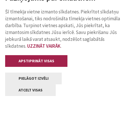
Šī tīmekļa vietne izmanto sīkdatnes. Piekrītot sīkdatņu
izmantošanai, tiks nodrošināta tīmekļa vietnes optimāla
darbība. Turpinot vietnes apskati, Jūs piekrītat, ka
izmantosim sīkdatnes Jūsu ierīcē. Savu piekrišanu Jūs
jebkurā laikā varat atsaukt, nodzēšot saglabātās
sīkdatnes.
UZZINĀT VAIRĀK
.
APSTIPRINĀT VISAS
PIELĀGOT IZVĒLI
ATCELT VISAS