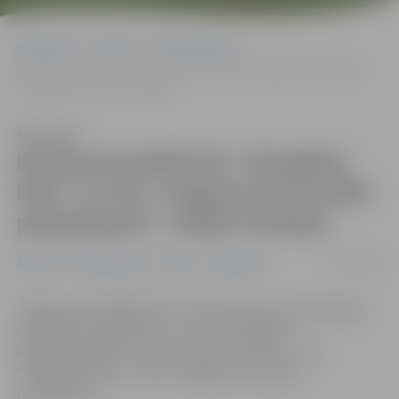
Sākumlapa
Jaunumi
Nodarbinātība
Konkursā meklē SIA “Zemgales EKO” un SIA “Jelgavas komunālie
pakalpojumi” valdes locekļus
Klausīties
Konkursā meklē SIA “Zemgales
EKO” un SIA “Jelgavas komunālie
pakalpojumi” valdes locekļus
16/11/2025
Jaunumi
Nodarbinātība
Pilsēta
Sabiedrība
Jelgavas pašvaldība līdz 10. decembrim ir izsludinājusi
kandidātu pieteikšanos uz divu pašvaldības
kapitālsabiedrību valdes locekļu amatiem – SIA
“Zemgales EKO” un SIA “Jelgavas komunālie
pakalpojumi”.