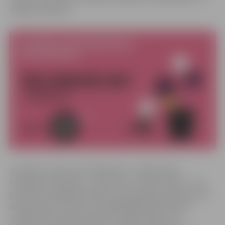
Jelgavas pilsētas.
Sociālais uzņēmums “Barboleta” ir radījis īpašu
metodisko materiālu – spēli “Kas ar mani notiek?”, kas
piemērota spēlēšanai klasē, pie speciālista, ģimenes vai
draugu lokā. Uzņēmuma vadītāja Baiba Blomniece-
Jurāne konkursā prezentēs šīs spēles ideju, kas