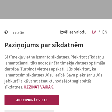
Izvēlies valodu:
LV
EN
Iestatījumi
Paziņojums par sīkdatnēm
Šī tīmekļa vietne izmanto sīkdatnes. Piekrītot sīkdatņu
izmantošanai, tiks nodrošināta tīmekļa vietnes optimāla
darbība. Turpinot vietnes apskati, Jūs piekrītat, ka
izmantosim sīkdatnes Jūsu ierīcē. Savu piekrišanu Jūs
jebkurā laikā varat atsaukt, nodzēšot saglabātās
sīkdatnes.
UZZINĀT VAIRĀK
.
APSTIPRINĀT VISAS