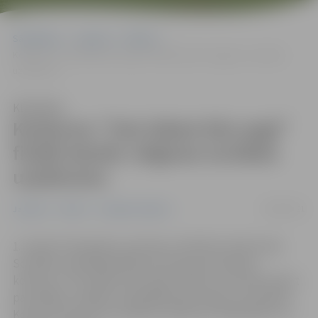
Sākumlapa
Jaunumi
Pilsēta
Konkursa “Tam labam būs augt” finālā startēs Jelgavas sociālais
uzņēmums
Klausīties
Konkursa “Tam labam būs augt”
finālā startēs Jelgavas sociālais
uzņēmums
29/09/2021
Jaunumi
Pilsēta
Sociālais atbalsts
1. oktobrī tiešraidē no pulksten 14.30 līdz 16.30
notiks
Sociālās uzņēmējdarbības piču jeb prezentāciju
konkursa “Tam labam būs augt” fināls, kurā varēs balsot
par labāko sociālās uzņēmējdarbības ideju vai projektu.
Konkursā startē arī sociālais uzņēmums “Barboleta” no