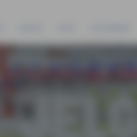
TA
PAŠVALDĪBA
IESTĀDES
KAPITĀLSABIEDRĪBAS