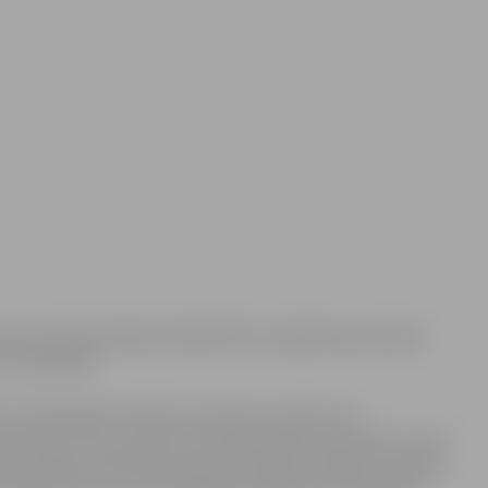
domes administrācijas
Sabiedrības integrācijas pārvalde
n vectētiņš”.
ņu mūžā iegūto pieredzi, iemaņas, prasmes vai
ecībā, ko viņi ar prieku nodod jaunajām paaudzēm, kā arī
u gan kādas konkrētas ģimenes lokā, gan Jelgavas pilsētas