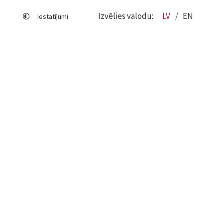
Izvēlies valodu:
LV
EN
Iestatījumi
Lapas karte
Viegli lasīt
Sociālo mediju lietošana
Sīkdatņu izmantošana