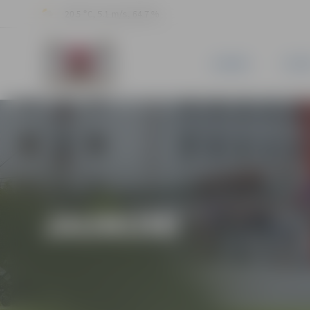
20.5 °C, 5.1 m/s, 64.7 %
JAUNUMI
PILSĒ
JAUNUMI