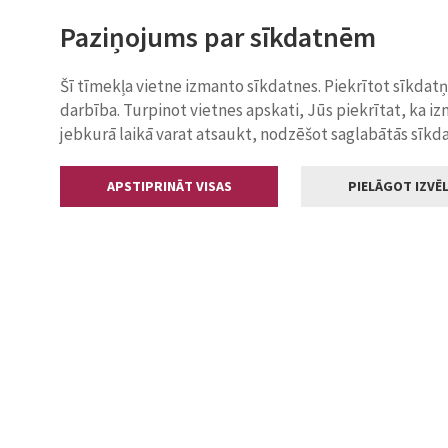
Paziņojums par sīkdatnēm
Šī tīmekļa vietne izmanto sīkdatnes. Piekrītot sīkdat
darbība. Turpinot vietnes apskati, Jūs piekrītat, ka i
jebkurā laikā varat atsaukt, nodzēšot saglabātās sīkd
APSTIPRINĀT VISAS
PIELĀGOT IZVĒL
Kontakti
Jelgavas valstp
Lielā iela 11
+371 630055