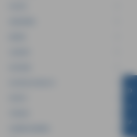
PILSĒTA
SABIEDRĪBA
ĢIMENE
JAUNIEŠI
SATIKSME
SOCIĀLAIS ATBALSTS
SPORTS
TŪRISMS
UZŅĒMĒJDARBĪBA