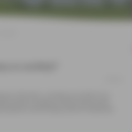
vectētiņš”
ņa un vectētiņš”
14/04/2016
konkursu “Mani mīļie – vecmāmiņa un vectētiņš”, kura
egūto pieredzi, sasniegumus darbā, prasmes sportā,
ma pasākums notiks 20.maijā, pulksten 15 Sabiedrības