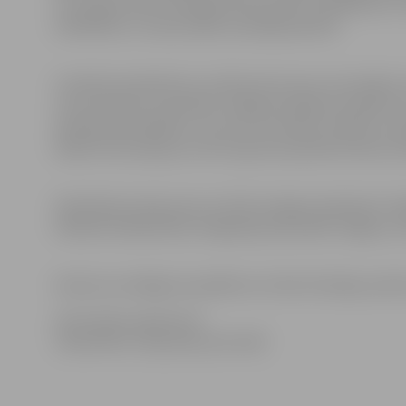
un Latvijas valsts mērogā. Nostiprināt vecmāmiņas un 
atbildības un cieņas sajūtu jaunajā paaudzē.
Uzrakstot pieteikumu, konkursam savus vecvecākus (
vecvectētiņi) var pieteikt Jelgavas pilsētas mazbērni
pieteikumā izklāstot, cik viņu vecvecāki ir lieliski un 
laikā šī informācija var tikt izpausta publiski konkursa
Pieteikties konkursam var līdz 6.maijam (ieskaitot).
klātienē Sabiedrības integrācijas pārvaldē (Jelgava, Sa
Konkursa noslēguma pasākums notiks 20.maijā, pulkste
Informācija sagatavota
Sabiedrības integrācijas pārvaldē