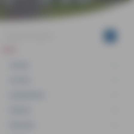
ZIŅAS
JAUNUMI
IZGLĪTĪBA
NODARBINĀTĪBA
PASĀKUMI
PAŠVALDĪBA