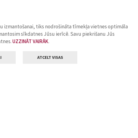
ņu izmantošanai, tiks nodrošināta tīmekļa vietnes optimāla
zmantosim sīkdatnes Jūsu ierīcē. Savu piekrišanu Jūs
atnes.
UZZINĀT VAIRĀK
.
I
ATCELT VISAS
Klientu apkalpošana
ilsētas pašvaldība
Darba laiks
, Jelgava, LV-3001
Pirmdienās
8.00 - 18.00
Otrdienās
8.00 - 17.00
22