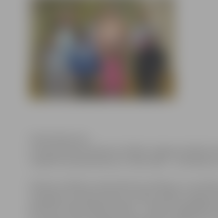
Publicitātes foto
Lai popularizētu ģimenes vērtības
Jelgavas pilsētas 
13.aprīlī izsludina konkursu “Mani mīļie – vecmāmiņa u
Konkursa mērķis ir popularizēt vecmāmiņu un vectēti
sasniegumus darbā, sportā, mūzikā, mākslā, mājsaimni
ģimenes tradicionālās vērtības – tradīciju saglabāšan