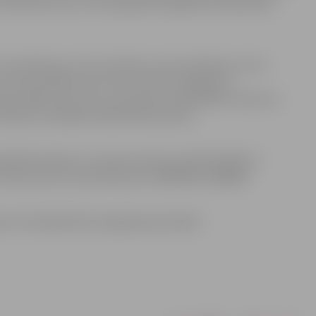
vectētiņu lomu, celt to godā katrā ģimenē, ieaudzināt
vecmāmiņas un/vai vectētiņi, vecvecmāmiņas un/vai
 vai mazmazbērni (vecumā no 4 līdz 14 gadiem),
īpaši, kāpēc tieši Jūsu vecvecāki ir paši labākie. Konkursa
 žūrijai un plašākai sabiedrībai kopumā.
 Papildinformāciju var saņemt konkursa NOLIKUMĀ vai
rmas iela 4), vai pa tālruņiem: 63005496, 29398851.
n 15 Sabiedrības integrācijas pārvaldē.