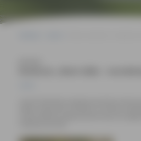
Sākumlapa
Jaunumi
Konkurss „Mani mīļie – vecmāmiņa un 
Klausīties
Konkurss „Mani mīļie – vecmāmi
Jaunumi
13.aprīlī Sabiedrības integrācijas pārvalde izsludina 
mērķis ir popularizēt vecmāmiņu un vectētiņu mūžā i
mūzikā, mākslā vai mājsaimniecībā. Konkursa noslēgu
integrācijas pārvaldē.