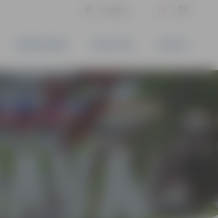
LV
EN
Iestatījumi
UZŅĒMĒJDARBĪBA
PAKALPOJUMI
KONTAKTI