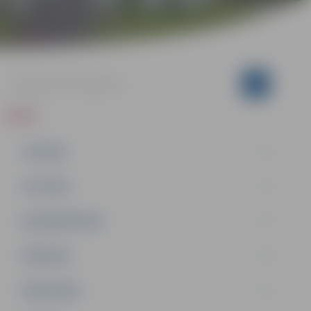
ZIŅAS
JAUNUMI
IZGLĪTĪBA
NODARBINĀTĪBA
PASĀKUMI
PAŠVALDĪBA