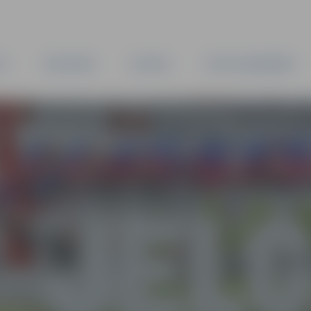
TA
PAŠVALDĪBA
IESTĀDES
KAPITĀLSABIEDRĪBAS