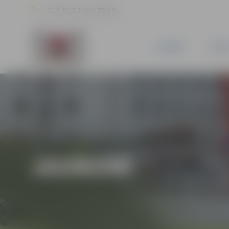
21.8 °C, 3.2 m/s, 70.2 %
JAUNUMI
PILSĒ
JAUNUMI