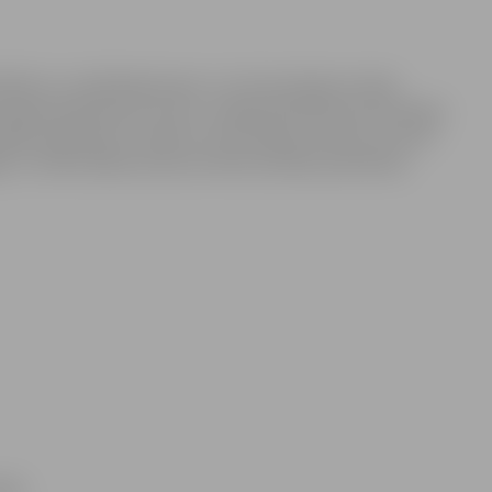
drībām un nodibinājumiem uz trim komisijas locekļu
mogotā aploksnē ar atzīmi „Sabiedriskā labuma komisijas
ada 14.janvārim Tieslietu ministrijā personiski vai sūtot
a, LV-1536. Dalībai konkursā tiek aicinātas pieteikties
jās;