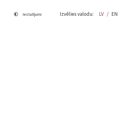
Izvēlies valodu:
LV
EN
Iestatījumi
Lapas karte
Viegli lasīt
Sociālo mediju lietošana
Sīkdatņu izmantošana