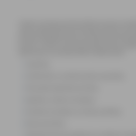
Tieslietu ministrija izsludina atkārtotu konkursu bie
vietām Sabiedriskā labuma komisijā. Pieteikumi aizzī
pārstāvju atklātajam konkursam” jāiesniedz līdz 2011.g
pa pastu: Tieslietu ministrija, Brīvības bulvāris 36, Rīg
organizācijas, kas darbojas kādā no šādām jomām:
Labdarība;
Cilvēktiesību un indivīda tiesību aizsardzība;
Pilsoniskās sabiedrības attīstība;
Izglītības, zinātnes veicināšana;
Veselības veicināšana un slimību profilakse;
Vides aizsardzība;
Palīdzība katastrofu gadījumos un ārkārtas situāci