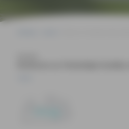
Sākumlapa
Jaunumi
Konkurss uz 3 komisijas locekļu vietā
Klausīties
Konkurss uz 3 komisijas locekļu
Jaunumi