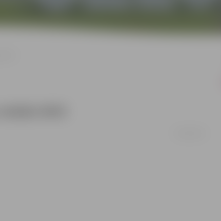
m NVO
 vietām NVO
03/01/2011