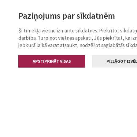
Paziņojums par sīkdatnēm
Šī tīmekļa vietne izmanto sīkdatnes. Piekrītot sīkdat
darbība. Turpinot vietnes apskati, Jūs piekrītat, ka i
jebkurā laikā varat atsaukt, nodzēšot saglabātās sīkd
APSTIPRINĀT VISAS
PIELĀGOT IZVĒL
Kontakti
Jelgavas valstp
Lielā iela 11
+371 630055