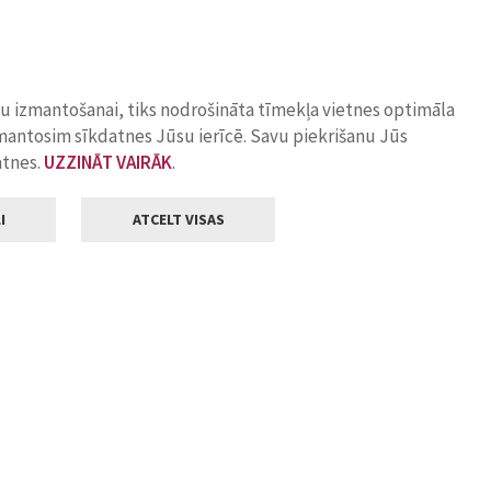
ņu izmantošanai, tiks nodrošināta tīmekļa vietnes optimāla
zmantosim sīkdatnes Jūsu ierīcē. Savu piekrišanu Jūs
atnes.
UZZINĀT VAIRĀK
.
I
ATCELT VISAS
Klientu apkalpošana
ilsētas pašvaldība
Darba laiks
, Jelgava, LV-3001
Pirmdienās
8.00 - 18.00
Otrdienās
8.00 - 17.00
22