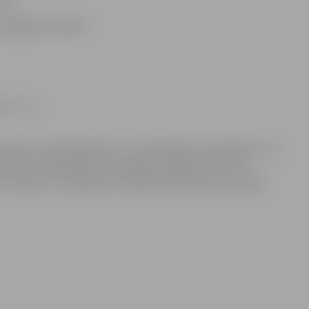
bklājības celšana;
r. 1.– 8.
misijas sastāvā biedrību un nodibinājumu pārstāvjus, tai
ntus, nosaka Ministru kabineta noteikumi Nr. 977
virzīšanu un iekļaušanu Sabiedriskā labuma komisijā”.