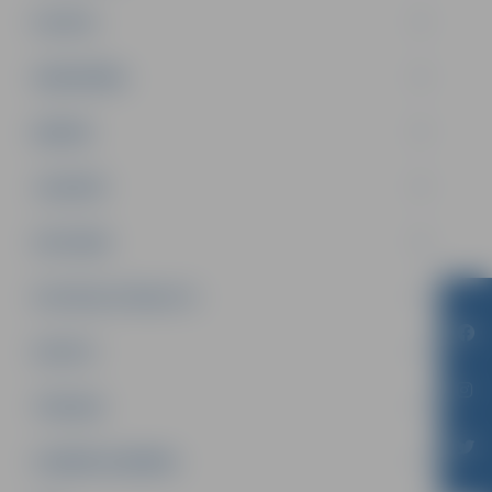
PILSĒTA
SABIEDRĪBA
ĢIMENE
JAUNIEŠI
SATIKSME
SOCIĀLAIS ATBALSTS
SPORTS
TŪRISMS
UZŅĒMĒJDARBĪBA