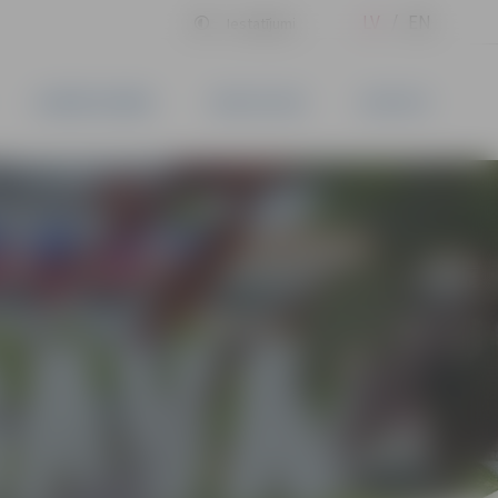
LV
EN
Iestatījumi
UZŅĒMĒJDARBĪBA
PAKALPOJUMI
KONTAKTI