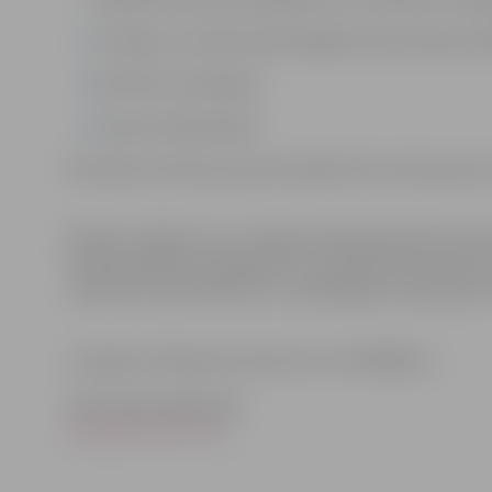
Trūcīgo un sociāli mazaizsargāto personu grupu la
Kultūras veicināšana;
Sporta atbalstīšana.
Šī konkursa ietvaros par prioritārām tiks atzītas jomas n
Kārtību, kādā izvirza un iekļauj Sabiedriskā labuma ko
skaitā kandidātu pieteikšanu un iesniedzamos dokume
„Noteikumi par biedrību un nodibinājumu pārstāvju iz
Jautājumi: Aleksandru Rostovcevu (67036822,
).
Informāciju sagatavoja
Zemgales NVO Centrs