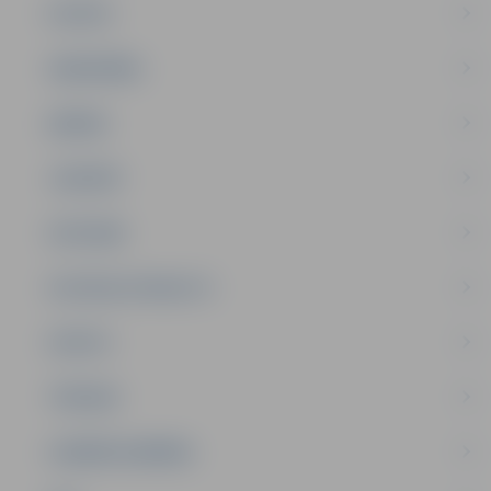
PILSĒTA
SABIEDRĪBA
ĢIMENE
JAUNIEŠI
SATIKSME
SOCIĀLAIS ATBALSTS
SPORTS
TŪRISMS
UZŅĒMĒJDARBĪBA