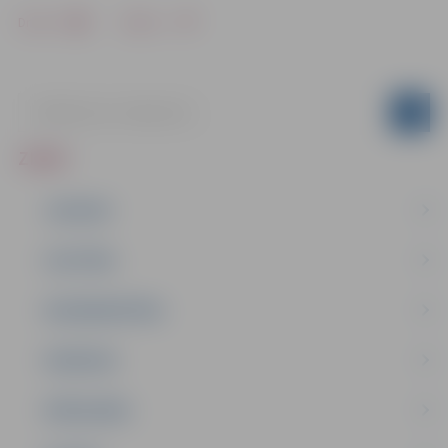
Drukāt
Dalīties
ZIŅAS
JAUNUMI
IZGLĪTĪBA
NODARBINĀTĪBA
PASĀKUMI
PAŠVALDĪBA