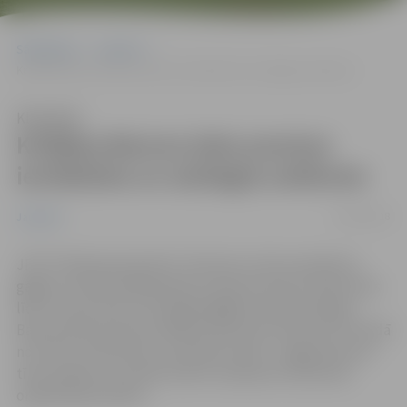
Sākumlapa
Jaunumi
Krišjāņa Barona ielas posmos ierobežota un aizliegta satiksme
Klausīties
Krišjāņa Barona ielas posmos
ierobežota un aizliegta satiksme
04/10/2018
Jaunumi
JPPI “Pilsētsaimniecība” informē, ka tiks ierobežota
gājēju kustība Krišjāņa Barona ielas posmā no Pasta ielas
līdz Uzvaras ielai un aizliegta gājēju kustība Krišjāņa
Barona ielas posmā no Mātera ielas līdz Pasta iela. Periodā
no 4. līdz 23.oktobrim, būvdarbu laikā – apgaismojuma
tīklu pārbūve, aicinām ievērot saskaņoto satiksmes
organizācijas shēmu.