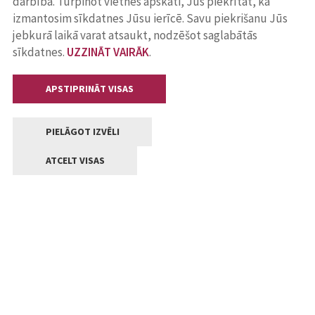
darbība. Turpinot vietnes apskati, Jūs piekrītat, ka
izmantosim sīkdatnes Jūsu ierīcē. Savu piekrišanu Jūs
jebkurā laikā varat atsaukt, nodzēšot saglabātās
sīkdatnes.
UZZINĀT VAIRĀK
.
APSTIPRINĀT VISAS
PIELĀGOT IZVĒLI
ATCELT VISAS
Kontakti