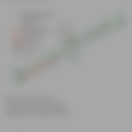
Informācija sagatavota
Jelgavas pilsētas pašvaldības
Sabiedrisko attiecību pārvaldē