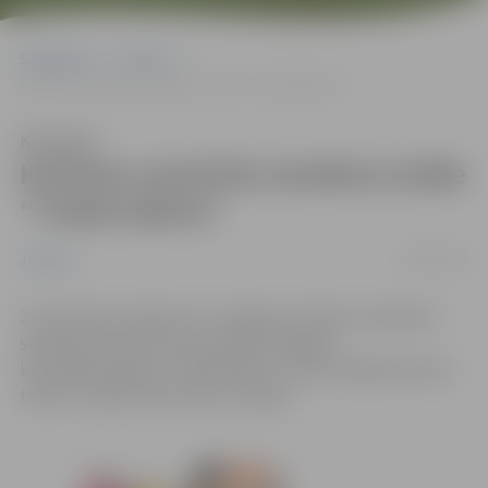
Sākumlapa
Jaunumi
Kultūras namā būs skatāma izrāde “Trakās šķēres”
Klausīties
Kultūras namā būs skatāma izrāde
“Trakās šķēres”
18/02/2013
Jaunumi
21. februārī, pulksten 19, Jelgavas kultūras namā būs
skatāma Pola Portnera spriedzes bagātā
kriminālkomēdija “Trakās šķēres”, ko iestudējis Domino
teātris. Izrāde notiks krievu valodā.