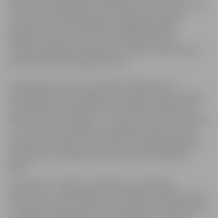
pasaulē slavenā pianiste Irēna Mālere. Kurš to ir paveicis?
Uz frizētavu atnākušais ciparu pasaulē dzīvojošais
antikvārs Eduards Krāmkalns? Zaglīgā deputāta
Kiršbauma sieva Lauma? Vīriešu mīlas alkstošais
frizētavas īpašnieks “Alesandro” Krūklis? Viņa šarmanti
pavedinošā friziere Brigita Rozīte?
Aizdomās tiek turēti visi frizētavas darbinieki un
apmeklētāji. Arī kriminālpolicijas kapteiņa Valda Stabiņa
un policijas leitnanta Bērziņa reputācija ir apšaubāma.
Bet kurš ir īstais slepkava – to nezin ne aktieri, ne režisors
un, protams, arī skatītāji. Izmeklēšana notiek tepat uz
skatuves, skatītāju acu priekšā. Tikt skaidrībā palīdzēs
skatītāji, kuru viedokļi tiks ņemti vērā izmeklēšanas
gaitā.
Uzvedums ir unikāls, jo tā beigas nav sarakstījis
dramaturgs. „Trakās šķēres” var skatīties vairākas reizes –
emocijas un sajūtas vienmēr būs dažādas, jo izrādes fināls