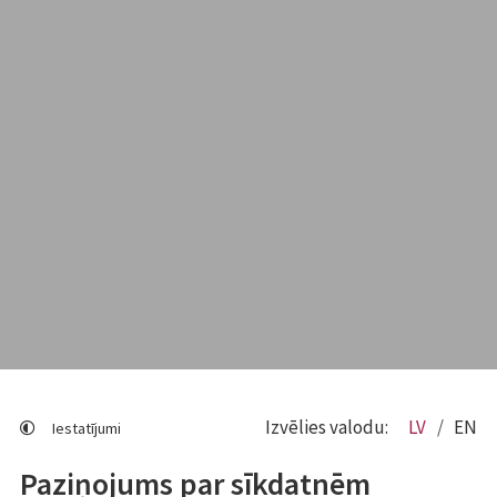
Izvēlies valodu:
LV
EN
Iestatījumi
Paziņojums par sīkdatnēm