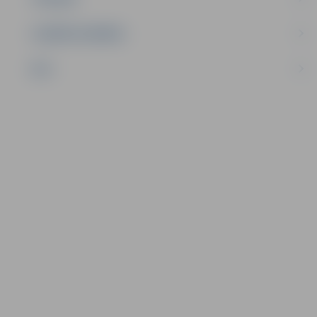
UZŅĒMĒJDARBĪBA
NVO