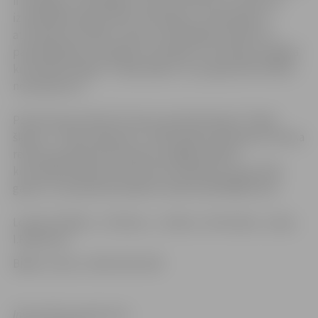
ir atkarīgs no apstākļiem, kādi izvērtīsies uz skatuves
izmeklēšanas gaitā. Bet nemainīgi un neatkarīgi no
atrisinājuma izrāde ir pilna ar asprātīgiem jokiem un
paradoksālām situācijām. Emocijām un spriedzes bagātā
kriminālkomēdija “Trakās šķēres” jums garantēs lielisku
noskaņojumu!
Pola Portnera (Paul Portner) sarakstītā luga “Trakās
šķēres” (“Shear Madness”) 1997. gadā tika iekļauta Ginesa
rekordu grāmatā kā pasaulē visilgāk spēlētā
kriminālkomēdija, kas ASV tiek izrādīta jau kopš 1976.
gada un visā pasaulē spēlēta vairāk nekā 50000 reižu!
Lomās: D.Palēss, J.Čerkess, J.Jarāns, L.Kirmuška, J.Ļaha,
I.Radčenko.
Biļešu cenas: Ls 6.00, 5.00, 4.00.
Informācija sagatavota