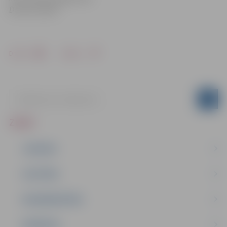
Domino teātrī
Drukāt
Dalīties
ZIŅAS
JAUNUMI
IZGLĪTĪBA
NODARBINĀTĪBA
PASĀKUMI