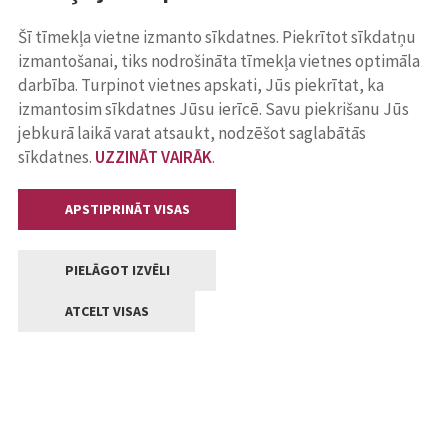
Šī tīmekļa vietne izmanto sīkdatnes. Piekrītot sīkdatņu
izmantošanai, tiks nodrošināta tīmekļa vietnes optimāla
darbība. Turpinot vietnes apskati, Jūs piekrītat, ka
izmantosim sīkdatnes Jūsu ierīcē. Savu piekrišanu Jūs
jebkurā laikā varat atsaukt, nodzēšot saglabātās
sīkdatnes.
UZZINĀT VAIRĀK
.
APSTIPRINĀT VISAS
PIELĀGOT IZVĒLI
ATCELT VISAS