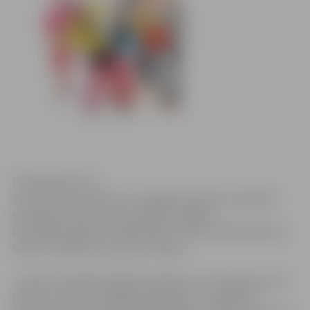
Publicitātes foto
21. februārī, pulksten 19, Jelgavas kultūras namā būs
skatāma Pola Portnera spriedzes bagātā
kriminālkomēdija “Trakās šķēres”, ko iestudējis Domino
teātris. Izrāde notiks krievu valodā.
Jaunās kriminālkomēdijas darbība norit frizētavā, kurai
līdzās ir notikusi nežēlīga slepkavība – nogalināta