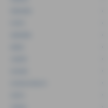
PAŠVALDĪBA
PILSĒTA
SABIEDRĪBA
ĢIMENE
JAUNIEŠI
SATIKSME
SOCIĀLAIS ATBALSTS
SPORTS
TŪRISMS