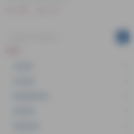
Drukāt
Dalīties
ZIŅAS
JAUNUMI
IZGLĪTĪBA
NODARBINĀTĪBA
PASĀKUMI
PAŠVALDĪBA