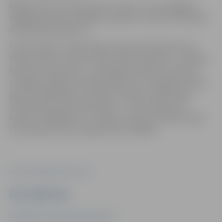
Biļetes cena uz vienu seansu ir 5 eiro, un to iespējams
iegādāties jebkurā “Biļešu paradīzes” kasē vai tiešsaistē
www.bilesuparadize.lv.
Filmas režisori ir Andis Mizišs, Marta Elīna Martinsone,
Dāvis Sīmanis un Gints Grūbe, filmas operators – Andrejs
Rudzāts, producenti – Inese Boka-Grūbe un G.Grūbe,
scenāriju veidojuši Tabita Rudzāte un Ivo Briedis, filmas
galvenā māksliniece ir Kristīne Jurjāne, mākslinieks –
Jānis Kalniņš, grima māksliniec – Ilze Trumpe, bet
kostīmu mākslinieces – Kristīne Jurjāne un Rūta Kuplā.
Filma tapusi filmu studijā “Mistrus Media”.
Foto: Nacionālais kino centrs
Ziņu sagatavoja
Sabiedrisko attiecību departaments