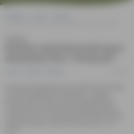
Sākumlapa
Jaunumi
Pasākumi
Kultūras namā demonstrēs jauno daudzsēriju filmu “Pansija pilī”
Klausīties
Kultūras namā demonstrēs jauno
daudzsēriju filmu “Pansija pilī”
21/01/2024
Jaunumi
Pasākumi
Sabiedrība
No 28. janvāra pilsētniekiem būs iespēja baudīt jaunāko
no latviešu spēlfilmām uz lielā ekrāna – Jelgavas
kultūras namā tiks demonstrēta daudzsēriju filma
“Pansija pilī”, kas tapusi pēc Anšlava Eglīša populārā
romāna motīviem. Janvāra seansā būs skatāmas pirmās
divas filmas sērijas, savukārt februāra seansos – vēl
piecas.