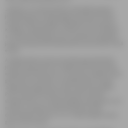
Jāpiebilst, ka romāna darbība notiek Eglīšu ģimenes
jaunajā īpašumā Turaidas pagasta Inciemā, bet filmas
izveides mākslinieciskajām vajadzībām tika izmantota
Kuldīgas novada apkārtne un Padures muiža. Filmēšana
tur notika vēl 2023. gada vasarā, savukārt jau 2024. gada
janvāra izskaņā pirmās sērijas piedzīvos pirmizrādi uz lielā
ekrāna.
Arī jelgavniekiem īsi pēc pirmizrādes galvaspilsētā 28.
janvāra seansā pulksten 14 Jelgavas kultūras namā būs
iespēja skatīt filmas pirmo un otro sēriju. Kopējais seansa
garums būs 110 minūtes. Turpmākās sērijas un seansi
Jelgavā būs pieejami līdz ar jaunu sēriju pirmizrādēm.
Proti, 18. februārī pulksten 14 kultūras namā būs
skatāma filmas 3. un 4. sērija (kopējais seansa garums 110
minūtes), savukārt 25. februārī pulksten 16 tiks
demonstrēta arī filmas 5., 6. un 7. sērija (kopējais seansa
garums 165 minūtes).