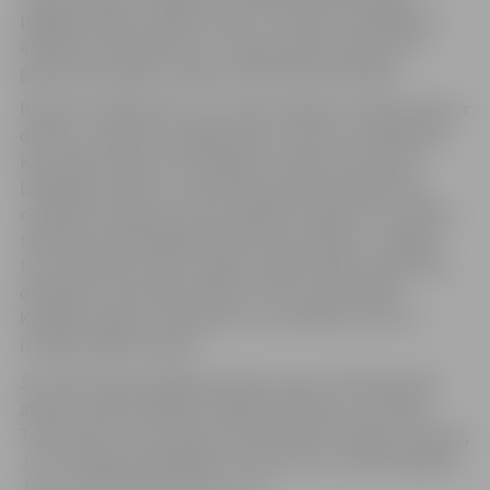
pagātnes rēgu, pilsētas viesu un latviešu inteliģences
attiecību krustpunktu un vienas vasaras skatuvi 20.
gadsimta 20. gadu Latvijai, vēsta filmas veidotāji.
Romāns “Pansija pilī”, kura motīvi iekļauti seriāla sižetā, ir
darbs, ko raksturo spraigs sižets, humors un pārdomas,
kas sniedz ieskatu 20.–30. gadu Latvijas elites dzīvē.
Līdzīgi kā romāns, arī filma vēsta par jaunas ģimenes
centieniem atjaunot valsts piešķirtu īpašumu un attēlo
tā laika prominentākās kultūras personības – A.Eglīša
tēvu dzejnieku Viktoru Eglīti un gleznotāju Hildu Vīku,
dzejnieku, rakstnieku Edvartu Virzu, gleznotājus
Konrādu Ubānu, Voldemāru Toni, Romanu Sutu un
izdevēju Miķeli Goperu.
Šos vēsturiskos A.Eglīša romāna varoņus filmā atveido
aktieri Gundars Āboliņš, Rihards Zelezņevs, Kristians
Teterovskis, Guna Zariņa, Vilis Daudziņš, Kaspars Znotiņš,
Juris Strenga, Dana Bjorka, Dace Everss, Lāsma Kugrēna,
Jānis Jarāns, Alise Dzene un citi.