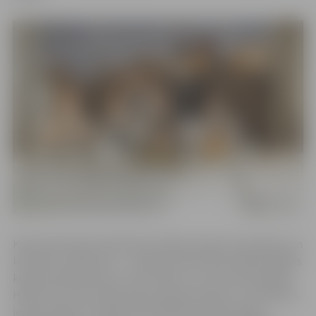
Kopumā septiņas aktierkino sērijas atainos aizraujošus un
komiskus notikumus – topošais rakstnieks Anšlavs Eglītis
kopā ar brāli Vidvudu, tēvu Viktoru un viņa dzīvesbiedri
Hildu Vīku sāk muižas atjaunošanas darbus un vienlaikus
ierīko pansiju, kas kļūst par apkārtnes iedzīvotāju,