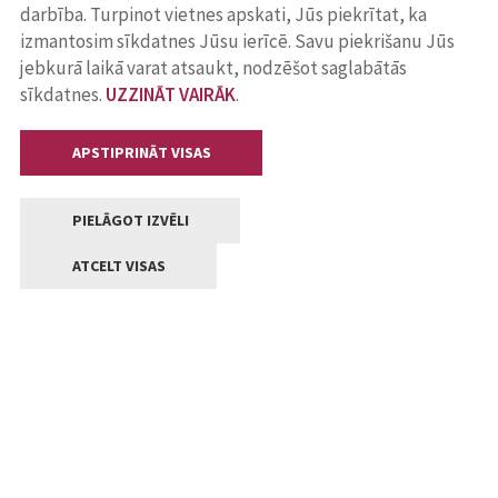
darbība. Turpinot vietnes apskati, Jūs piekrītat, ka
izmantosim sīkdatnes Jūsu ierīcē. Savu piekrišanu Jūs
jebkurā laikā varat atsaukt, nodzēšot saglabātās
sīkdatnes.
UZZINĀT VAIRĀK
.
APSTIPRINĀT VISAS
PIELĀGOT IZVĒLI
ATCELT VISAS
Kontakti