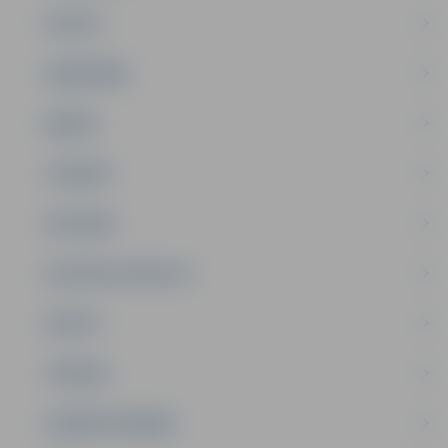
PILSĒTA
SABIEDRĪBA
ĢIMENE
JAUNIEŠI
SATIKSME
SOCIĀLAIS ATBALSTS
SPORTS
TŪRISMS
UZŅĒMĒJDARBĪBA