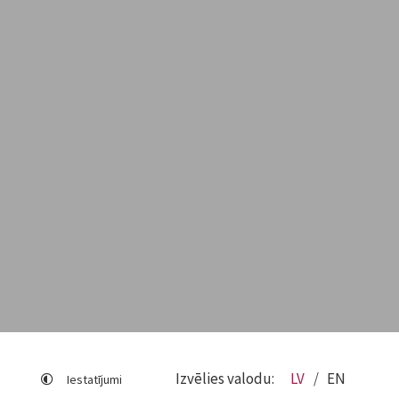
Izvēlies valodu:
LV
EN
Iestatījumi