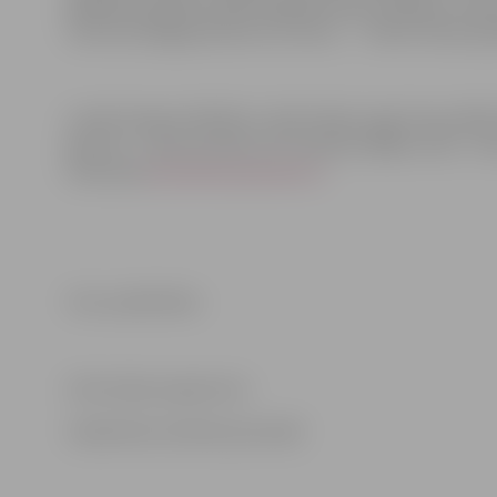
glābšanas plānā. Vecāki sāk gatavoties svētkiem, nema
cietuma izbēgušais Bruno Circenis…” teikts filmas apr
Lomās: Kaspars Kārkliņš, Jānis Vimba, Inga Tropa, Bille 
garums – viena stunda un 57 minūtes. Biļešu cena – 4 e
internetā
www.bilesuparadize.lv
.
Foto: publicitātes
Informācija sagatavota
Sabiedrisko attiecību pārvaldē