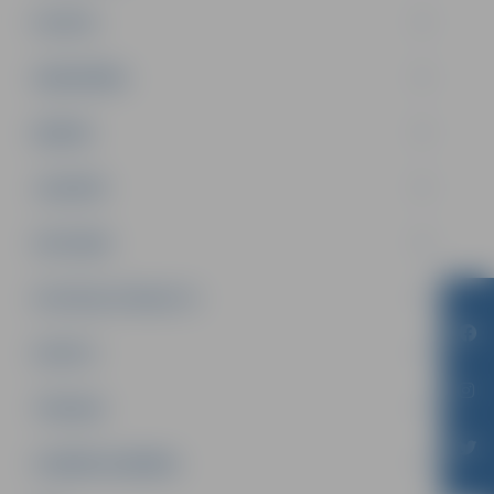
PILSĒTA
SABIEDRĪBA
ĢIMENE
JAUNIEŠI
SATIKSME
SOCIĀLAIS ATBALSTS
SPORTS
TŪRISMS
UZŅĒMĒJDARBĪBA