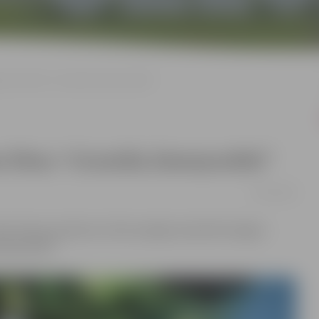
menes filmu “Circenīša Ziemassvētki”
 filmu “Circenīša Ziemassvētki”
29/12/2022
bas dienas pulksten 12 būs iespēja noskatīties Aigara
emassvētki”.