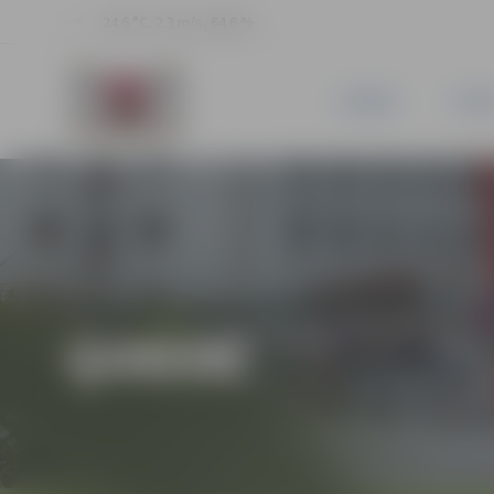
24.6 °C, 2.3 m/s, 64.6 %
JAUNUMI
PILSĒ
ĢIMENE