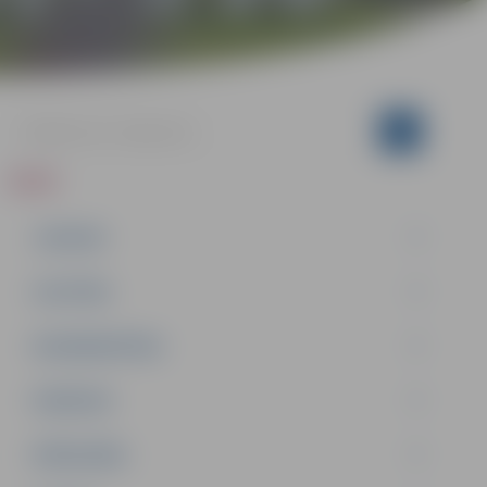
ZIŅAS
JAUNUMI
IZGLĪTĪBA
NODARBINĀTĪBA
PASĀKUMI
PAŠVALDĪBA