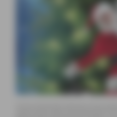
Tā ir jautra Ziemassvētku piedzīvojumu filma visai ģi
ierodas savā lauku mājā un sastop Ziemassvētku vecīti