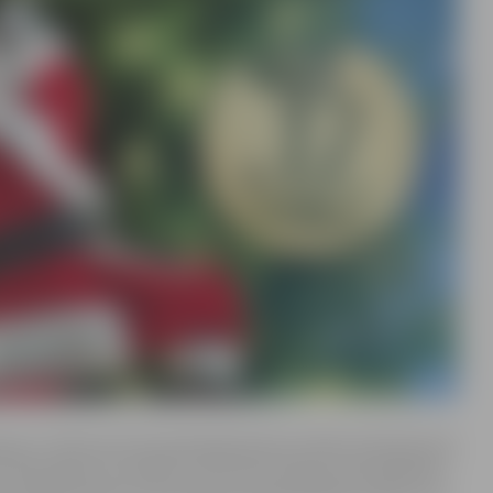
menei. “Policista Ervīna Dambja ģimene sliktā noskaņojumā
. Mazā Marta un brālītis Toms viņu iesaista savas ģimenes