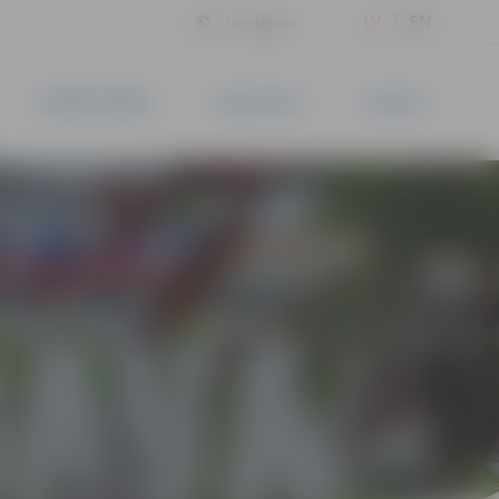
LV
EN
Iestatījumi
UZŅĒMĒJDARBĪBA
PAKALPOJUMI
KONTAKTI