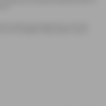
z nenojauzdami, ka sastaptais Ziemassvētku vecītis ir no
akstā.
Siliņa, Vilhelms Auders, Marija Grauba un citi. Filmas
iro, un tās var iegādāties “Biļešu paradīzes” kasēs un