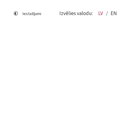
Izvēlies valodu:
LV
EN
Iestatījumi
Lapas karte
Viegli lasīt
Sociālo mediju lietošana
Sīkdatņu izmantošana