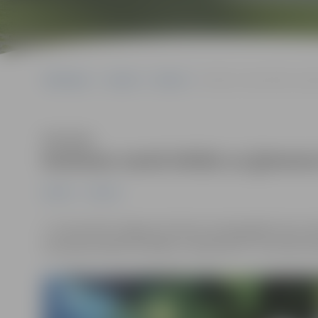
Sākumlapa
Jaunumi
Ģimene
Kultūras namā ielūdz uz ģi
Klausīties
Kultūras namā ielūdz uz ģimenes
Ģimene
Jaunumi
7. un 8. janvārī Jelgavas kultūras namā gaidāms kino. A
Graubas jaunāko komēdiju visai ģimenei “Circenīša Zi