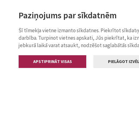
Paziņojums par sīkdatnēm
Šī tīmekļa vietne izmanto sīkdatnes. Piekrītot sīkdat
darbība. Turpinot vietnes apskati, Jūs piekrītat, ka i
jebkurā laikā varat atsaukt, nodzēšot saglabātās sīkd
APSTIPRINĀT VISAS
PIELĀGOT IZVĒL
Kontakti
Jelgavas valstp
Lielā iela 11
+371 630055