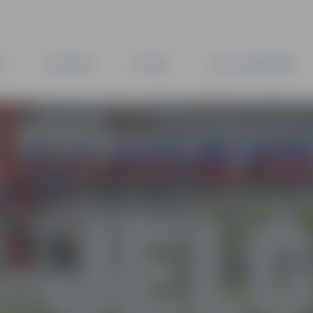
TA
PAŠVALDĪBA
IESTĀDES
KAPITĀLSABIEDRĪBAS