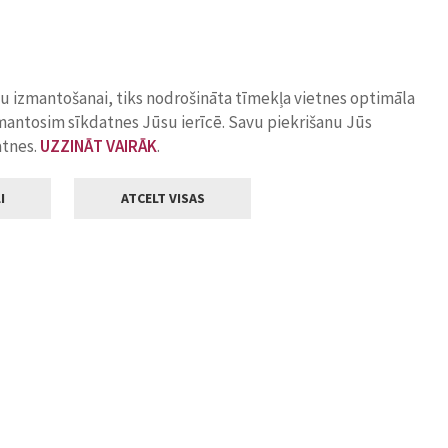
ņu izmantošanai, tiks nodrošināta tīmekļa vietnes optimāla
zmantosim sīkdatnes Jūsu ierīcē. Savu piekrišanu Jūs
atnes.
UZZINĀT VAIRĀK
.
I
ATCELT VISAS
Klientu apkalpošana
ilsētas pašvaldība
Darba laiks
, Jelgava, LV-3001
Pirmdienās
8.00 - 18.00
Otrdienās
8.00 - 17.00
22