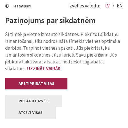
Izvēlies valodu:
LV
EN
Iestatījumi
Paziņojums par sīkdatnēm
Šī tīmekļa vietne izmanto sīkdatnes. Piekrītot sīkdatņu
izmantošanai, tiks nodrošināta tīmekļa vietnes optimāla
darbība. Turpinot vietnes apskati, Jūs piekrītat, ka
izmantosim sīkdatnes Jūsu ierīcē. Savu piekrišanu Jūs
jebkurā laikā varat atsaukt, nodzēšot saglabātās
sīkdatnes.
UZZINĀT VAIRĀK
.
APSTIPRINĀT VISAS
PIELĀGOT IZVĒLI
ATCELT VISAS