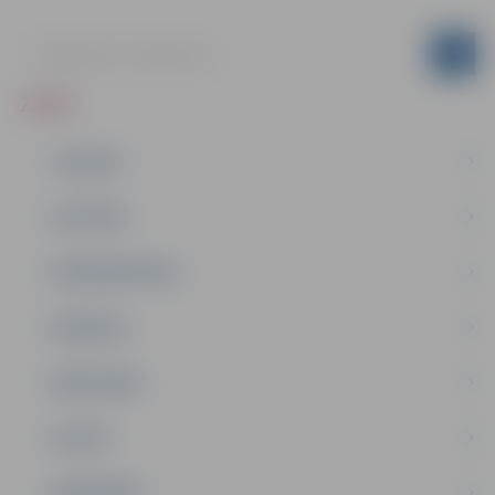
ZIŅAS
JAUNUMI
IZGLĪTĪBA
NODARBINĀTĪBA
PASĀKUMI
PAŠVALDĪBA
PILSĒTA
SABIEDRĪBA