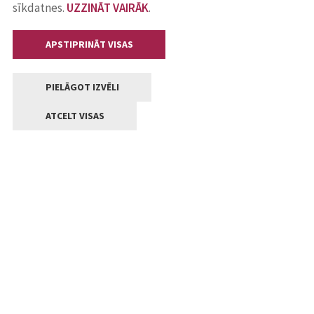
sīkdatnes.
UZZINĀT VAIRĀK
.
APSTIPRINĀT VISAS
PIELĀGOT IZVĒLI
ATCELT VISAS
Kontakti
Jelgavas valstpilsētas pašvaldība
Lielā iela 11, Jelgava, LV-3001