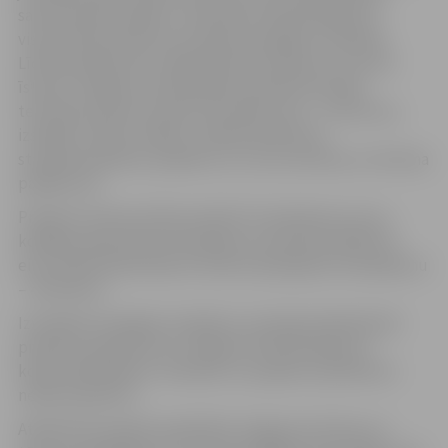
saimniecisko darbību, nodrošinot līdzfinansējumu
vismaz 20% apmērā no projekta kopējām izmaksām.
Līdzfinansējumam varēja pieteikt projektus, kas tiks
īstenoti Jelgavas valstspilsētas administratīvajā
teritorijā, aptverot plašu aktivitāšu loku – koncertus,
izstādes, teātra izrādes, radošās darbnīcas,
starpdisciplinārus projektus un citus kultūras un tūrisma
pasākumus.
Projektu konkursā tika izskatīti 37 pieteikumi, kuru
kopējais pieprasītais finansējums sasniedza 64 467,16
eiro, būtiski pārsniedzot konkursā pieejamo finansējumu
– 40 730 eiro.
Izvērtējot iesniegtos projektus, komisija atbalstīja 26
projektu pieteikumus, piešķirot līdzfinansējumu
kopumā 40 294 eiro. Savukārt 11 projektu pieteikumi
netika atbalstīti.
Atbalstītie projekti papildinās Jelgavas kultūras un