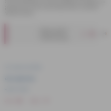
tūrisma piedāvājumu ar daudzveidīgām aktivitātēm visa
gada garumā, veicinot iedzīvotāju iesaisti un pilsētas
radošo attīstību.
Kultūras un tūrisma
|
pdf
projektu konkursa
rezultāti 2026. gadā
Foto: Jelgavas pašvaldība
Ziņu sagatavoja
Iestāde “Kultūra”
Drukāt
Dalīties