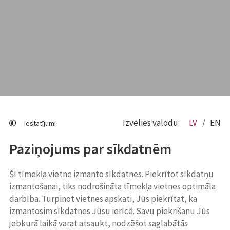
Izvēlies valodu:
LV
EN
Iestatījumi
Paziņojums par sīkdatnēm
Šī tīmekļa vietne izmanto sīkdatnes. Piekrītot sīkdatņu
izmantošanai, tiks nodrošināta tīmekļa vietnes optimāla
darbība. Turpinot vietnes apskati, Jūs piekrītat, ka
izmantosim sīkdatnes Jūsu ierīcē. Savu piekrišanu Jūs
jebkurā laikā varat atsaukt, nodzēšot saglabātās