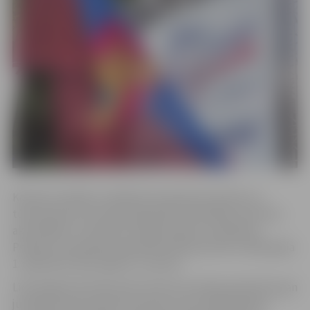
Konkursa mērķis ir atbalstīt iniciatīvas kultūras un
tūrisma jomā, veicināt sabiedrības līdzdalību kultūras
aktivitātēs un stiprināt vietējo kopienu sadarbību.
Projektu īstenošana paredzēta laika posmā no 2026. gada
1. aprīļa līdz 2027. gada 31. martam.
Līdz šā gada 26. februārim konkursā varēja pieteikties gan
juridiskas, gan fiziskas personas, kuras reģistrējušas