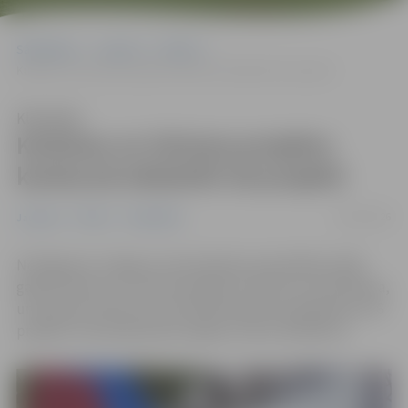
Sākumlapa
Jaunumi
Pilsēta
Kultūras un tūrisma projektu konkursā atbalstīti 26 projekti
Klausīties
Kultūras un tūrisma projektu
konkursā atbalstīti 26 projekti
30/03/2026
Jaunumi
Pilsēta
Sabiedrība
Noslēgusies Jelgavas valstspilsētas pašvaldības 2026.
gada Kultūras un tūrisma projektu konkursa izvērtēšana,
un pieņemts lēmums par līdzfinansējuma piešķiršanu 26
projektu īstenošanai par kopējo summu 40 294 eiro.