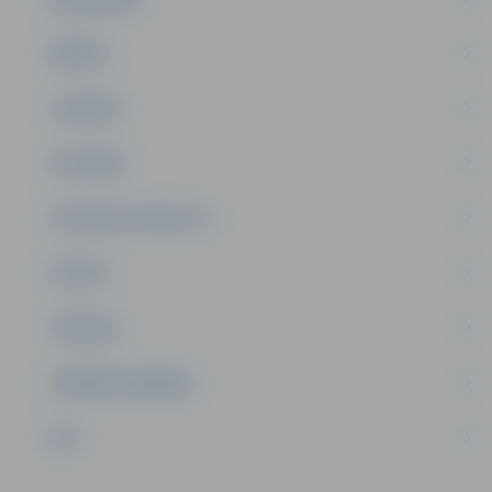
ĢIMENE
JAUNIEŠI
SATIKSME
SOCIĀLAIS ATBALSTS
SPORTS
TŪRISMS
UZŅĒMĒJDARBĪBA
NVO