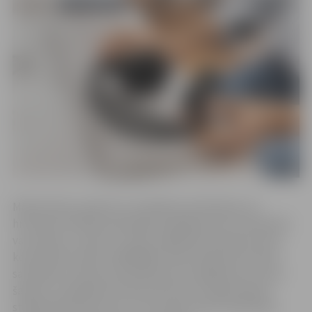
Medicīniskus padomus vienkāršas saslimšanas vai
hroniskas slimības paasinājuma gadījumā visu diennakti
var saņemt, zvanot uz valsts organizēto Ģimenes ārstu
konsultatīvo tālruni 66016001. Iedzīvotāji tiek aicināti
sazināties ar tālruņa speciālistiem arī gadījumos, kad ir
šaubas, vai klātienes vizīte pie ārsta ir nepieciešama
steidzamā kārtā vai arī to var saņemt pēc brīvdienām,