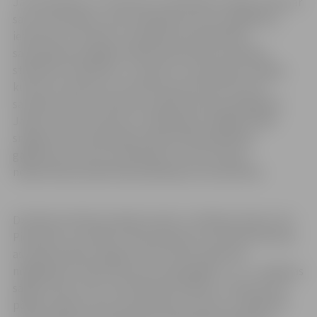
Ja tiek plānots uz slimnīcas uzņemšanas nodaļu doties ar
savu automašīnu, pirms došanās (ja tas ir iespējams),
ieteicams ar slimnīcu sazināties par palīdzības
saņemšanas iespējām atbilstoši pacienta veselības
stāvoklim. Piemēram, ir slimnīcu uzņemšanas nodaļas,
kurās var vērsties, ja ir aizdomas par kaula lūzumu,
savukārt citās var vērsties, ja gūti ķermeņa apdegumi.
Jāņem vērā, ka slimnīcu uzņemšanas nodaļās netiek
sniegta valsts apmaksāta medicīniskā palīdzība
gadījumos, kas nav neatliekami un kuros bijusi
nepieciešama plānveida pakalpojuma saņemšana.
Dzīvībai kritiskā situācijā zvaniet uz ārkārtas tālruni 113.
Piemēram, ja cilvēks ir bezsamaņā, ja ir dzīvībai bīstama
asiņošana, gūta smaga trauma (ceļu satiksmes
negadījums, elektrotrauma, ugunsgrēks, u.c.), ir pēkšņas
sāpes krūtīs, kas var liecināt par infarktu, vienas puses
pēkšņs vājums, kas var liecināt par insultu, vai jebkurā