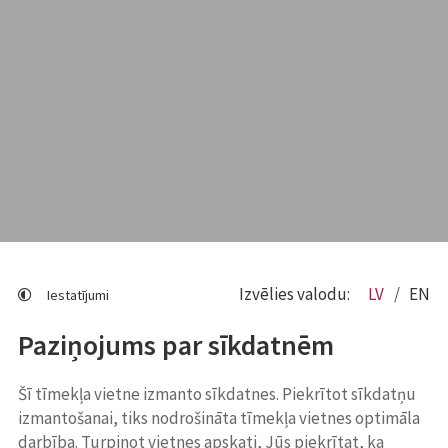
Izvēlies valodu:
LV
EN
Iestatījumi
Paziņojums par sīkdatnēm
Šī tīmekļa vietne izmanto sīkdatnes. Piekrītot sīkdatņu
izmantošanai, tiks nodrošināta tīmekļa vietnes optimāla
darbība. Turpinot vietnes apskati, Jūs piekrītat, ka