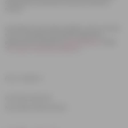
citā situācijā, kad palīdzības saņemšanā izšķirošas ir
minūtes.
Informācija par ārstniecības iestādēm, kurās var vērsties
traumu vai veselības apdraudējuma gadījumā, ir
pieejama NVD tīmekļvietnes
www.vmnvd.gov.lv
sadaļā
“
Kur saņemt medicīnisko palīdzību?
“.
Foto: freepik.lv
Informācija sagatavota
Nacionālajā veselības dienestā