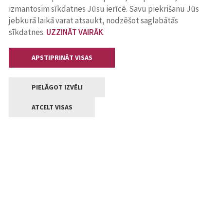
izmantosim sīkdatnes Jūsu ierīcē. Savu piekrišanu Jūs
jebkurā laikā varat atsaukt, nodzēšot saglabātās
sīkdatnes.
UZZINĀT VAIRĀK
.
APSTIPRINĀT VISAS
PIELĀGOT IZVĒLI
ATCELT VISAS
Kontakti