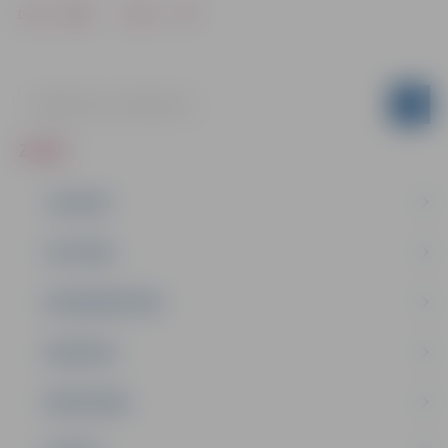
Drukāt
Dalīties
ZIŅAS
JAUNUMI
IZGLĪTĪBA
NODARBINĀTĪBA
PASĀKUMI
PAŠVALDĪBA