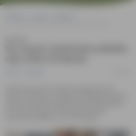
Sākumlapa
Jaunumi
Sabiedrība
Kur saņemt medicīnisko palīdzību Līgo svētku brīvdienās
Klausīties
Kur saņemt medicīnisko palīdzību
Līgo svētku brīvdienās
23/06/2022
Jaunumi
Sabiedrība
Sākušās Līgo svētku brīvdienas, kad ģimenes ārsti
pacientus nepieņem un slēgta arī lielākā daļa medicīnas
iestāžu. Nacionālais veselības dienests (NVD) atgādina
par valsts apmaksātas medicīniskās palīdzības
saņemšanas iespējām no 23. līdz 26. jūnijam.