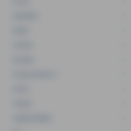
PILSĒTA
SABIEDRĪBA
ĢIMENE
JAUNIEŠI
SATIKSME
SOCIĀLAIS ATBALSTS
SPORTS
TŪRISMS
UZŅĒMĒJDARBĪBA