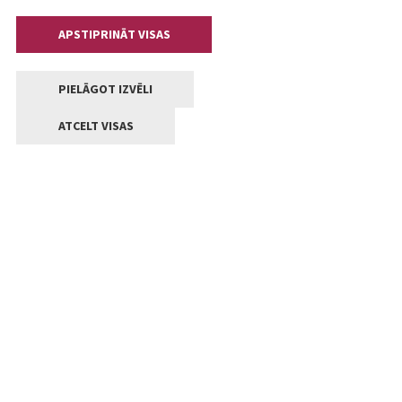
APSTIPRINĀT VISAS
PIELĀGOT IZVĒLI
ATCELT VISAS
Kontakti
Jelgavas valstpilsētas pašvaldība
Lielā iela 11, Jelgava, LV-3001
+371 63005522