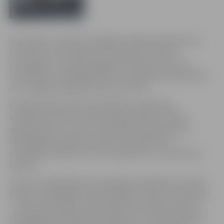
Ceturtdien, 22.martā, Zemgales reģiona Kompetenču
attīstības centrā sākas 24 stundu kursi tūrisma
uzņēmējiem „Konkurētspējas attīstība tūrisma un
viesmīlības uzņēmējdarbībā”, kas sagatavoti sadarbībā
ar ar Jelgavas reģionālo tūrisma centru.
Programmā akcentēti mārketinga, sadarbības,
interaktīvās vides izmantošanas jautājumi, klientu
apkalpošanas un viesu uzņemšanas pamatprincipi,
psiholoģiskie aspekti tūrismā, doti padomi kā
uzņēmējam iekļauties tūrisma aģentūru un operatoru
biznesā.
Tūrisma uzņēmējiem būs iespēja šos jautājumus risināt
kopā ar zinošākajiem pasniedzējiem Latvijā
–
Inesi Šīravu
– Tūrisma attīstības valsts aģentūras Vecāko eksperti
stratēģiskās plānošanas jautājumos, Q-Latvija eksperti;