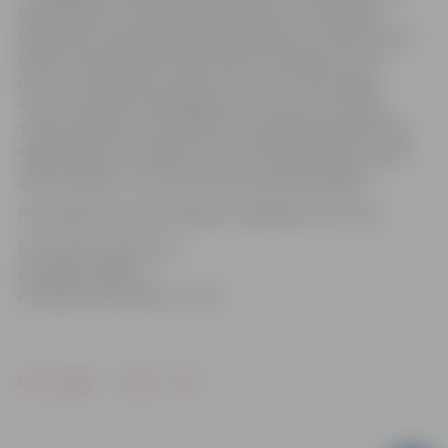
Andri Kleperu
.
Vidzemes augstskolas Tūrisma gidu
bakalaura studiju programmas direktoru, lektoru, gidu,
balvas “Gada cilvēks tūrismā 2011” īpašnieku, Elitu
Orniņu, konsultanti, lektori un vienu no Asociācijas
“Lauku ceļotājs” dibinātājām; Ivetu Kravali, Latvijas
Tūrisma aģentu un operatoru asociācijas valdes locekli,
“Meeting Tour” direktori, balvas “Gada cilvēks tūrismā
2010” īpašnieci un citiem nozares profesionāļiem.
Pieteikšanās: pa tālr. 63012155, 63012169 vai e-pastu
.
Informācija sagatavota
Zemgales reģiona
Kompetenču attīstības centrā
Drukāt
Dalīties