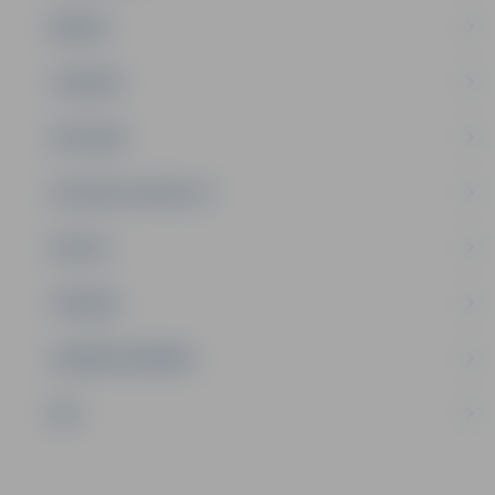
ĢIMENE
JAUNIEŠI
SATIKSME
SOCIĀLAIS ATBALSTS
SPORTS
TŪRISMS
UZŅĒMĒJDARBĪBA
NVO