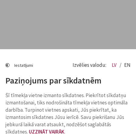
Izvēlies valodu:
LV
EN
Iestatījumi
Paziņojums par sīkdatnēm
Šī tīmekļa vietne izmanto sīkdatnes. Piekrītot sīkdatņu
izmantošanai, tiks nodrošināta tīmekļa vietnes optimāla
darbība. Turpinot vietnes apskati, Jūs piekrītat, ka
izmantosim sīkdatnes Jūsu ierīcē. Savu piekrišanu Jūs
jebkurā laikā varat atsaukt, nodzēšot saglabātās
sīkdatnes.
UZZINĀT VAIRĀK
.