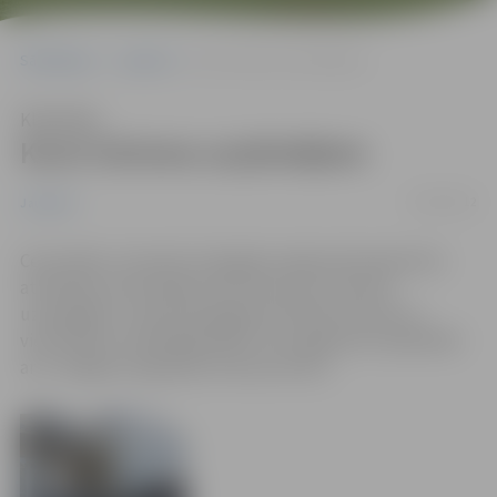
Sākumlapa
Jaunumi
Kursi tūrisma uzņēmējiem
Klausīties
Kursi tūrisma uzņēmējiem
19/03/2012
Jaunumi
Ceturtdien, 22.martā, Zemgales reģiona Kompetenču
attīstības centrā sākas 24 stundu kursi tūrisma
uzņēmējiem „Konkurētspējas attīstība tūrisma un
viesmīlības uzņēmējdarbībā”, kas sagatavoti sadarbībā
ar ar Jelgavas reģionālo tūrisma centru.