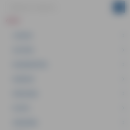
ZIŅAS
JAUNUMI
IZGLĪTĪBA
NODARBINĀTĪBA
PASĀKUMI
PAŠVALDĪBA
PILSĒTA
SABIEDRĪBA