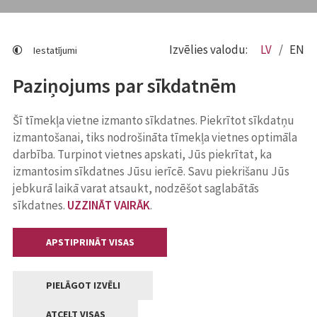
Izvēlies valodu:
LV
EN
Iestatījumi
Paziņojums par sīkdatnēm
Šī tīmekļa vietne izmanto sīkdatnes. Piekrītot sīkdatņu
izmantošanai, tiks nodrošināta tīmekļa vietnes optimāla
darbība. Turpinot vietnes apskati, Jūs piekrītat, ka
izmantosim sīkdatnes Jūsu ierīcē. Savu piekrišanu Jūs
jebkurā laikā varat atsaukt, nodzēšot saglabātās
sīkdatnes.
UZZINĀT VAIRĀK
.
APSTIPRINĀT VISAS
PIELĀGOT IZVĒLI
ATCELT VISAS