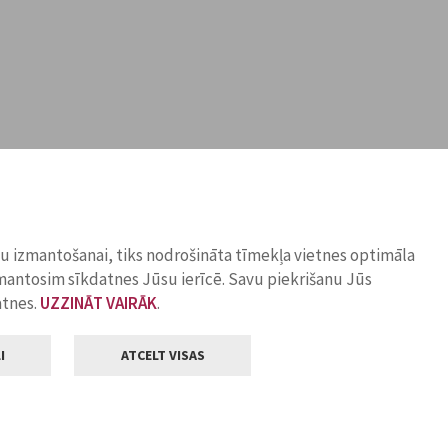
ņu izmantošanai, tiks nodrošināta tīmekļa vietnes optimāla
zmantosim sīkdatnes Jūsu ierīcē. Savu piekrišanu Jūs
atnes.
UZZINĀT VAIRĀK
.
I
ATCELT VISAS