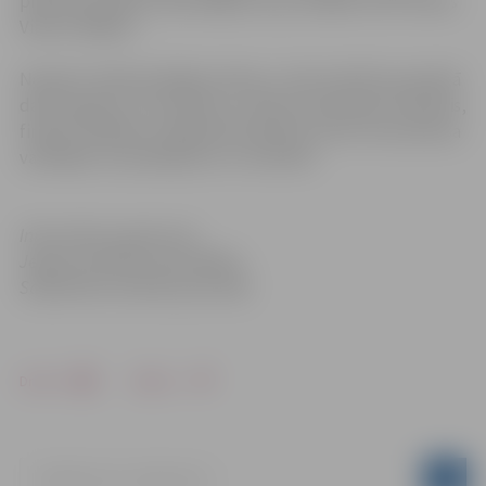
pilsētas pasažieru pārvadājumos par labāko atzīts Dainis
Viktors Šlāpins.
Nosakot mēneša labākos šoferus, tiek izvērtēts paveiktā
darba apjoms un kvalitāte, autobusa tehniskais stāvoklis,
finanšu rādītāji un degvielas patēriņš, kā arī vai autobusa
vadītājam nav pārkāpumu un sūdzību.
Informācija sagatavota
Jelgavas pilsētas pašvaldības
Sabiedrisko attiecību pārvaldē
Drukāt
Dalīties