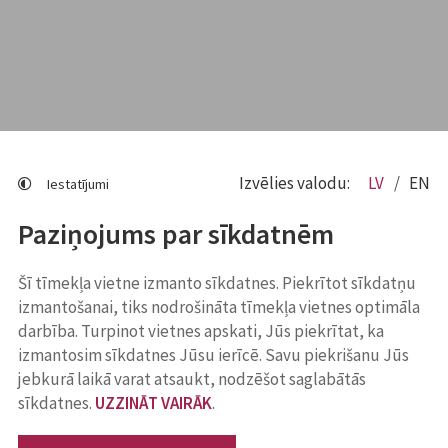
Izvēlies valodu:
LV
EN
Iestatījumi
Paziņojums par sīkdatnēm
Šī tīmekļa vietne izmanto sīkdatnes. Piekrītot sīkdatņu
izmantošanai, tiks nodrošināta tīmekļa vietnes optimāla
darbība. Turpinot vietnes apskati, Jūs piekrītat, ka
izmantosim sīkdatnes Jūsu ierīcē. Savu piekrišanu Jūs
jebkurā laikā varat atsaukt, nodzēšot saglabātās
sīkdatnes.
UZZINĀT VAIRĀK
.