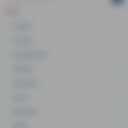
ZIŅAS
JAUNUMI
IZGLĪTĪBA
NODARBINĀTĪBA
PASĀKUMI
PAŠVALDĪBA
PILSĒTA
SABIEDRĪBA
ĢIMENE