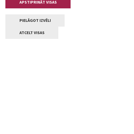
APSTIPRINĀT VISAS
PIELĀGOT IZVĒLI
ATCELT VISAS
Kontakti
Jelgavas valstpilsētas pašvaldība
Lielā iela 11, Jelgava, LV-3001
+371 63005522
pasts@jelgava.lv