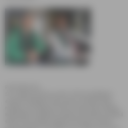
Publicitātes foto
SIA „Jelgavas Autobusu parks” (JAP) par labākajiem
autobusa vadītājiem marta mēnesī, izvērtējot darba
rādītājus, atzīti Aigars Krūmiņš un Dainis Viktors Šlāpins.
Reģionālajos starppilsētu pasažieru pārvadājumos labākā
šofera statuss piešķirts Aigaram Krūmiņam, savukārt