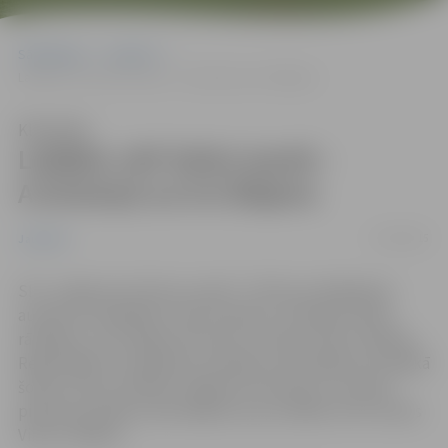
Sākumlapa
Jaunumi
Labākie JAP šoferi martā – A.Krūmiņš un D.V.Šlāpins
Klausīties
Labākie JAP šoferi martā –
A.Krūmiņš un D.V.Šlāpins
17/04/2015
Jaunumi
SIA „Jelgavas Autobusu parks” (JAP) par labākajiem
autobusa vadītājiem marta mēnesī, izvērtējot darba
rādītājus, atzīti Aigars Krūmiņš un Dainis Viktors Šlāpins.
Reģionālajos starppilsētu pasažieru pārvadājumos labākā
šofera statuss piešķirts Aigaram Krūmiņam, savukārt
pilsētas pasažieru pārvadājumos par labāko atzīts Dainis
Viktors Šlāpins.