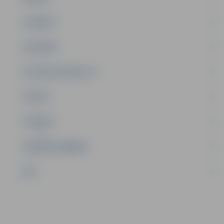
JAUNIEŠI
SATIKSME
SOCIĀLAIS ATBALSTS
SPORTS
TŪRISMS
UZŅĒMĒJDARBĪBA
NVO