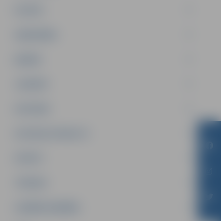
PILSĒTA
SABIEDRĪBA
ĢIMENE
JAUNIEŠI
SATIKSME
SOCIĀLAIS ATBALSTS
SPORTS
TŪRISMS
UZŅĒMĒJDARBĪBA