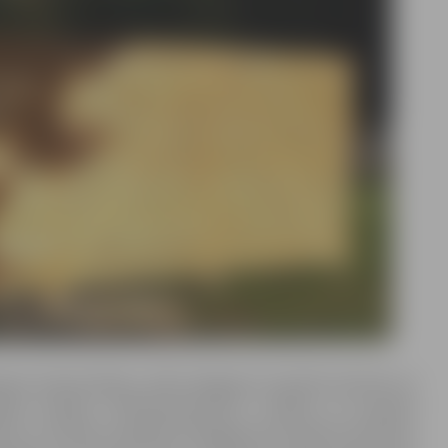
anas darba kārtību, šādi nožogojumi iepriekš izbūvēti arī
ības iestāde “Pilsētsaimniecība”, norādot, ka iepriekš
ložu un Zanderu kapsētā. Nožogojums pie ūdens ņemšanas