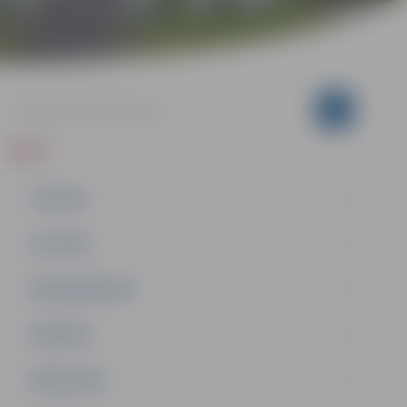
ZIŅAS
JAUNUMI
IZGLĪTĪBA
NODARBINĀTĪBA
PASĀKUMI
PAŠVALDĪBA