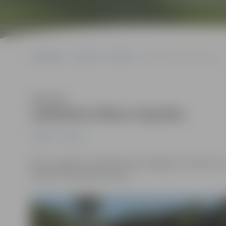
Sākumlapa
Jaunumi
Pilsēta
Labiekārto Bērzu kapsētu
Klausīties
Labiekārto Bērzu kapsētu
Jaunumi
Pilsēta
Bērzu kapsētā uzstādīti koka nožogojumi atkritumu 
iestādē “Pilsētsaimniecība”.