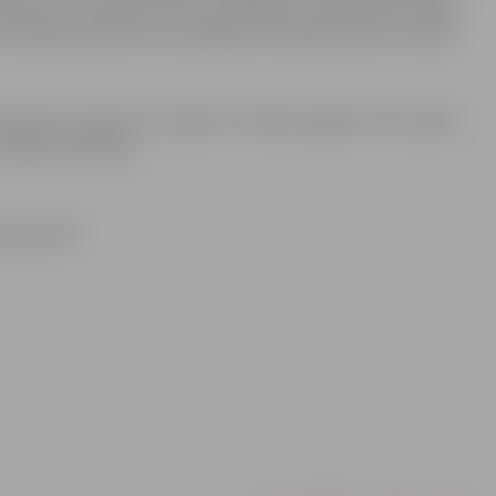
kopiņas, lai, ejot pēc ūdens, ierobežotu cilvēku plūsmu gar
 nodrošina atkritumu savākšanu konkrētā vietā un veidā.
eineriem plānots uzstādīt arī Meža kapsētā. Šos darbus
daļas strādnieki.
imniecības”