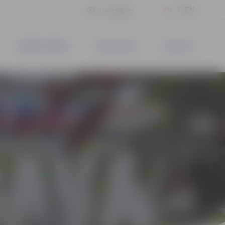
LV
EN
Iestatījumi
UZŅĒMĒJDARBĪBA
PAKALPOJUMI
KONTAKTI