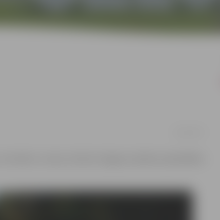
20/10/2017
tvertnēm un akai, informē Jelgavas pilsētas pašvaldības