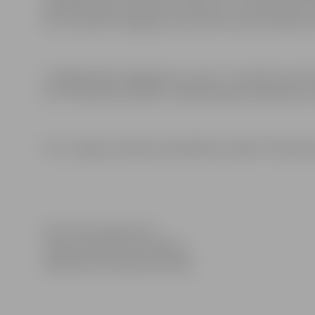
vietas jeb akas norobežo teritoriju, kur atrodas kapu 
tām. Savukārt nožogojums pie atkrituma konteineriem
Tuvākajā laikā nožogojumu ap aku un atkritumu kont
veic “Pilsētsaimniecības” Kapsētuapsaimniekošanas no
Foto: Jelgavas pilsētas pašvaldības iestāde “Pilsētsa
Informācija sagatavota
Jelgavas pilsētas pašvaldības
Sabiedrisko attiecību pārvaldē