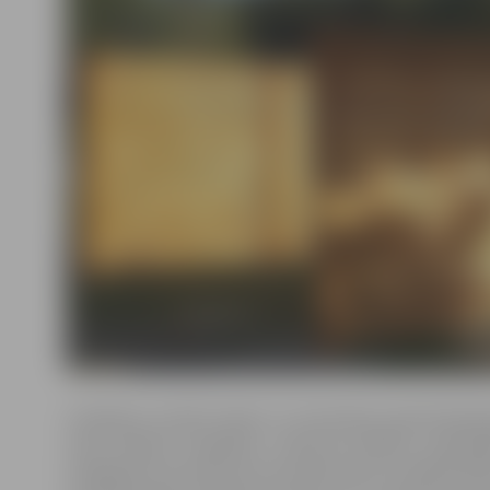
Uzlabojot vizuālo izskatu un teritorijas apsaimniekoš
citās pilsētas kapsētās, indormē pilsētas pašvald
nožogojums ap atkritumu konteineriem uzstādīts Ba