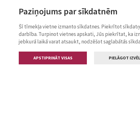
Paziņojums par sīkdatnēm
Šī tīmekļa vietne izmanto sīkdatnes. Piekrītot sīkdat
darbība. Turpinot vietnes apskati, Jūs piekrītat, ka i
jebkurā laikā varat atsaukt, nodzēšot saglabātās sīkd
APSTIPRINĀT VISAS
PIELĀGOT IZVĒL
Kontakti
Jelgavas valstp
Lielā iela 11
+371 630055