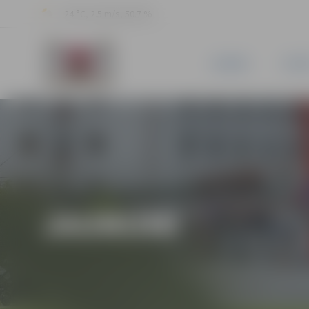
24 °C, 2.5 m/s, 50.7 %
JAUNUMI
PILSĒ
JAUNUMI