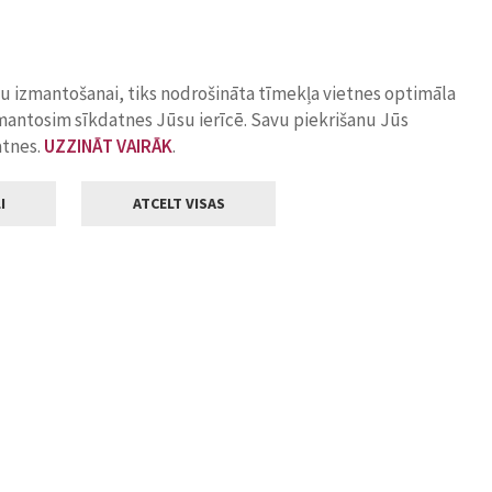
ņu izmantošanai, tiks nodrošināta tīmekļa vietnes optimāla
zmantosim sīkdatnes Jūsu ierīcē. Savu piekrišanu Jūs
atnes.
UZZINĀT VAIRĀK
.
I
ATCELT VISAS
Klientu apkalpošana
ilsētas pašvaldība
Darba laiks
, Jelgava, LV-3001
Pirmdienās
8.00 - 18.00
Otrdienās
8.00 - 17.00
22