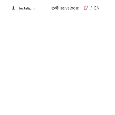
Izvēlies valodu:
LV
EN
Iestatījumi
Lapas karte
Viegli lasīt
Sociālo mediju lietošana
Sīkdatņu izmantošana