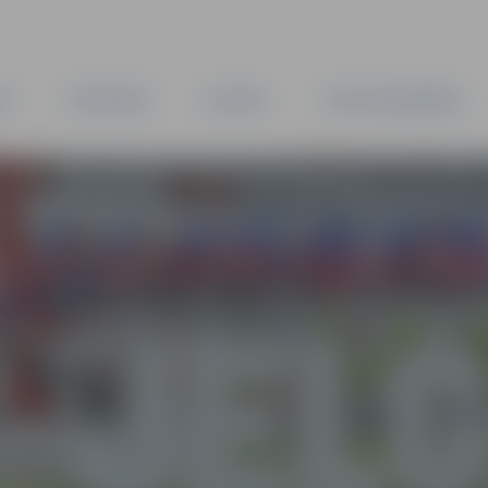
TA
PAŠVALDĪBA
IESTĀDES
KAPITĀLSABIEDRĪBAS